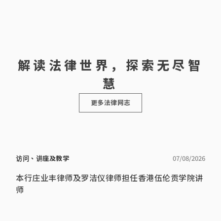
问律师
省律师资
法赋与之投
成功争取囚
1995 霍庄
格，及于
票权等。
犯应有宪法
律师行合伙
1996年取得
赋与之投票
人律师
香港律师的
权；又参与
1993 霍庄
资格。
法团及物业
律师行律师
管理的事
1991 霍庄
宋卫德律师
务，并多次
律师行见习
于2009年成
亲自出席土
律师
为中国委托
解读法律世界，探索无尽智
地审审裁处
公证人，现
的诉讼，又
在主要工作
为区议会及
是办理中国
慧
民政事务处
公证的业
讲解有关大
务。
厦物业管理
更多法律网志
的法律。
访问、讲座及教学
07/08/2026
本行庄业丰律师及罗洁仪律师担任香港伍伦贡学院讲
师