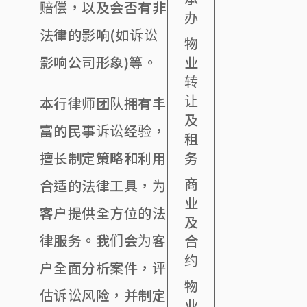
赔偿，以及会否有非
办
法律的影响(如诉讼
物
业
影响公司形象)等。
转
让
本行律师团队拥有丰
及
富的民事诉讼经验，
租
务
擅长制定策略和利用
商
合适的法律工具，为
业
客户提供全方位的法
及
律服务。我们会为客
合
约
户全面分析案件，评
物
估诉讼风险，并制定
业