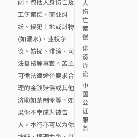
阔，包括人身伤亡及
人
伤
工伤索偿、商业纠
亡
纷、侵犯土地或财物
索
偿
(如漏水)、业权争
诽
议、妨扰、诽谤、司
谤
法复核等事宜。苦主
诉
讼
可循法律途径要求合
中
理的金钱赔偿或其他
国
济助如禁制令等。如
公
证
果你不幸成为被告
服
人，本行亦可以为你
务
抗辩，据理力争，以