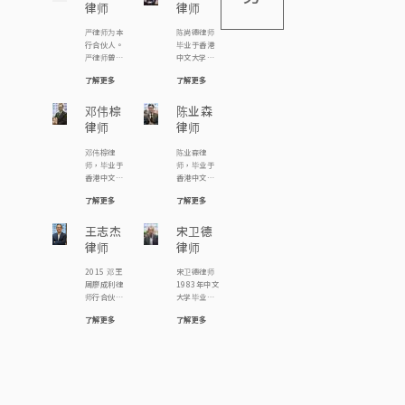
离婚案件的
件，包括涉
律师
律师
务，圣匠堂
民事、刑
经验。在处
款逾千万的
社区中心，
事、婚姻事
理案件时由
白领商业罪
严律师为本
陈尚德律师
香港社会工
务、遗产、
委托人的需
案指控、公
行合伙人。
毕业于香港
作者总工会)
雇员补偿及
要出发，并
司罪行、诈
严律师曾参
中文大学，
举办婚姻与
个人伤亡赔
寻求贴地实
骗、跨境罪
与处理多类
主修社会
和赡养费有
偿。
际的解决方
案、妨碍司
了解更多
了解更多
案件，对婚
学，副修历
关等讲座嘉
案。 罗律师
法公正指
姻法律及程
史。毕业后
宾讲者；亦
积极贡献社
控、海关及
序、人身伤
邓伟棕
曾任职立法
陈业森
不时到民协
会，过去为
廉政公署案
亡索偿、劳
会议员助
社区中心义
律师
律师
不同区议员
件；亦协助
工赔偿、楼
理，期后分
务解答市民
及慈善团体
一般大众市
宇转让物业
别在香港大
疑问。
邓伟棕律
陈业森律
提供社区义
民面对盗
押记有相当
学专业进修
师，毕业于
师，毕业于
务法律咨询
窃、伤人、
的经验。
学院及香港
香港中文大
香港中文大
服务，亦为
欺骗资助(如
大学修读法
学，主修社
学，取得生
多间非牟利
学生资助、
律，现为
了解更多
了解更多
会学，副修
物化学学士
机构如关注
房署公屋)、
《邓王周廖
翻译，就学
学位，从事
精神联盟、
非礼、毒品
成利律师
期间，曾参
王志杰
法律工作20
宋卫德
中大员工总
罪行、交通
行》合伙
与《中大学
多年，现为
会、世界幼
罪行(如不小
律师
律师
人。陈律师
生报》工
邓王周廖成
儿教育联会
心驾驶、危
希望透过法
作，毕业后
利律师行顾
香港分会、
险驾驶) 及各
2015 邓王
宋卫德律师
律工作维护
曾任职报
问律师，主
香港粤剧演
类日常生活
周廖成利律
1983年中文
人权，曾参
馆，政府政
要负责信
员会的义务
可能面对的
师行合伙人
大学毕业，
与多宗司法
务主任，后
托、遗产、
法律顾问。
刑事陷阱；
律师 2006
其后分别取
覆核案例，
转修法律，
遗嘱处方案
此外，罗律
因工受伤、
了解更多
了解更多
张陈钟律师
得伦敦大学
包括代表中
成为律师。
和民事诉讼
师曾为头条
因他人疏忽
行顾问律师
的法学士和
大学生报之
邓律师热衷
日报《法理
引致受伤、
2004 邓王
悉尼大学的
学生推翻淫
参与公共事
之间》撰写
交通意外中
周律师行合
法律硕士，
审处的裁
务，曾参与
专栏文章，
受伤、 […]
伙人律师
并于1994
决，代表囚
多宗司法覆
亦 […]
1998 叶谢
年取得澳洲
犯成功争取
核案例，包
邓律师行顾
新南韦尔斯
囚犯应有宪
括代表囚犯