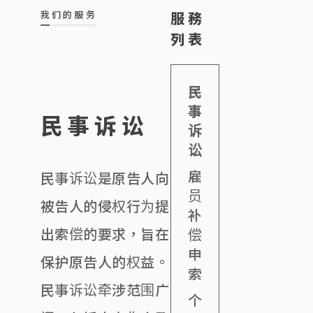
我们的服务
服務
列表
民
事
民事诉讼
诉
讼
雇
民事诉讼是原告人向
员
被告人的侵权行为提
补
出索偿的要求，旨在
偿
申
保护原告人的权益。
索
民事诉讼牵涉范围广
个