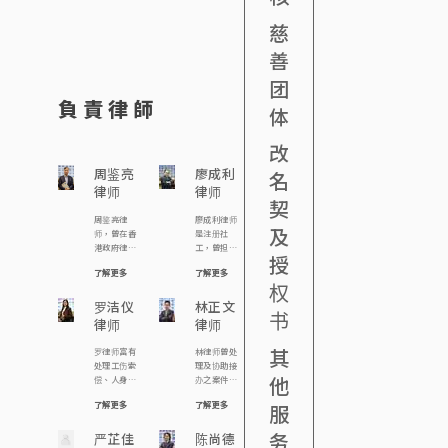
慈
善
团
負責律師
体
改
周鉴亮
廖成利
名
律师
律师
契
周鉴亮律
廖成利律师
及
师，曾在香
是注册社
港政府律政
工，曾担任
授
署及法律援
香港宏恩基
了解更多
了解更多
助署任职多
督教学院及
权
年，后取得
明爱专上学
英国伦敦大
罗洁仪
院社工系「社
林正文
书
学法律学
工与法律」讲
律师
律师
士，成为执
师，及担任
业律师。 周
多个慈善团
其
罗律师富有
林律师曾处
律师热心参
体的义务法
处理工伤索
理及协助接
与公共事
律顾问。现
他
偿、人身伤
办之案件包
务，曾多次
为本行合伙
害索偿、民
括︰ 由裁判
出席由多间
人及注册婚
了解更多
了解更多
服
事诉讼、刑
法院至终审
社会服务团
姻监礼人。
事抗辩、遗
法院级别之
体(如明爱中
他的主要工
务
产承办、及
严芷佳
各类刑事案
陈尚德
心家庭服
作范围包括