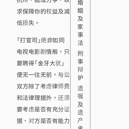
婚
姻
求保障你的权益及减
及
低损失。
家
事
「打官司」绝非如同
法
电视电影剧情般，只
刑
事
要聘得「金牙大状」
辩
便无一往无前。与讼
护
双方除了考虑律师费
遗
嘱
和法律理据外，还须
及
要考虑是否有充分证
遗
产
据、对方是否有能力
承