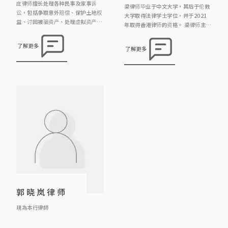
庄律师擅长处理各种民事及家事诉
梁律师毕业于中文大学，其后于伦敦
讼，包括争取意外赔偿、保护土地权
大学取得法律学士学位，并于2021
益、讨回被骗资产、处理虚拟资产、
年取得香港律师的资格。 梁律师主要
解决渗水事宜、辩护诽谤案件、争取
负责物业转让、租务、离婚、遗产承
赡养费等等。庄律师相信采取在诉讼
办等案件，亦曾处理及协助办理刑事
了解更多
了解更多
过程中，最佳策略是「不战而屈人之
诉讼、工伤索偿及人身伤害诉讼等案
兵」，因此大部分客人都能避免要走
件。 梁律师十分关注法律科技的发
到审讯最终的一步，节省律师费而又
展，特别是文件自动化、项目及工作
能取得理想结果。另外，庄律师曾处
流程、人工智能管理等范畴，务求以
理不同紧急禁制令的申请及抗辩，包
创新科技提高法律服务的质素和效
括冻结资产，禁制他人滋扰及诽谤
率。
等。 另外，庄律师曾处理及协 […]
郭晓岚律师
現為本行律師