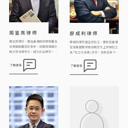
周鉴亮律师
廖成利律师
周鉴亮律师，曾在香港政府律政署及
廖成利律师是注册社工，曾担任香港
法律援助署任职多年，后取得英国伦
宏恩基督教学院及明爱专上学院社工
敦大学法律学士，成为执业律师。 周
系「社工与法律」讲师，及担任多个慈
律师热心参与公共事务，曾多次出席
善团体的义务法律顾问。现为本行合
由多间社会服务团体(如明爱中心家
伙人及注册婚姻监礼人。他的主要工
了解更多
了解更多
庭服务，圣匠堂社区中心，香港社会
作范围包括民事、刑事、婚姻事务、
工作者总工会)举办婚姻与和赡养费
遗产、雇员补偿及个人伤亡赔偿。
有关等讲座嘉宾讲者；亦不时到民协
社区中心义务解答市民疑问。