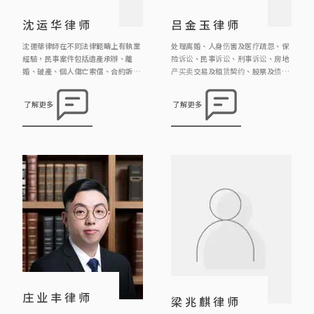
沈运华律师
吕金玉律师
沈運華律師在不同法律範疇上有執業
处理离婚、人身伤害及医疗疏忽、保
經驗，民事案件包括遺產承辦、離
险诉讼、民事诉讼、刑事诉讼、房地
婚、破產、個人傷亡索償、合約訴
产买卖交易及租赁契约、股票及债权
訟、監護令、誹謗等等；刑事案件包
转让契约、遗嘱、遗嘱认证与遗产管
括盜竊、性罪行/窺淫罪、刑事恐
理等法律事务。
了解更多
了解更多
嚇、普通襲擊/傷人罪、虐兒、妨礙
公務罪、欺詐罪、虛報資產/虛假文
書、洗黑錢、交通罪行和毒品罪行等
等。 沈律師現擔任聖方濟各大學「社
工與法律」科兼職導師，他曾擔任建
築物上訴審裁小組成員及任職區議
員，經常於社區舉辦義務法律諮詢
[…]
庄业丰律师
梁兆麒律师