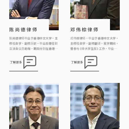
陈尚德律师
邓伟棕律师
陈尚德律师毕业于香港中文大学，主
邓伟棕律师，毕业于香港中文大学，
修社会学，副修历史。毕业后曾任职
主修社会学，副修翻译，就学期间，
立法会议员助理，期后分别在香港大
曾参与《中大学生报》工作，毕业后
学专业进修学院及香港大学修读法
曾任职报馆，政府政务主任，后转修
律，现为《邓王周廖成利律师行》合
法律，成为律师。 邓律师热衷参与公
了解更多
了解更多
伙人。陈律师希望透过法律工作维护
共事务，曾参与多宗司法覆核案例，
人权，曾参与多宗司法覆核案例，包
包括代表囚犯成功争取囚犯应有宪法
括代表中大学生报之学生推翻淫审处
赋与之投票权；又参与法团及物业管
的裁决，代表囚犯成功争取囚犯应有
理的事务，并多次亲自出席土地审审
宪法赋与之投票权等。
裁处的诉讼，又为区议会及民政事务
处讲解有关大厦物业管理的法律。