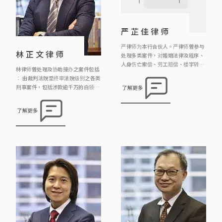
严芷佳律师
严律师为本行合伙人。严律师曾参与
林正文律师
处理多类案件，对婚姻法律及程序、
人身伤亡索偿、劳工赔偿、楼宇转让
林律师曾处理及协助接办之案件包括
物业押记有相当的经验。
︰ 由裁判法院至终审法院级别之各类
刑事案件，包括涉款逾千万的白领商
了解更多
业罪案指控、公司罪行、诈骗、跨境
罪案、妨碍司法公正指控、海关及廉
了解更多
政公署案件；亦协助一般大众市民面
对盗窃、伤人、欺骗资助(如学生资
助、房署公屋)、非礼、毒品罪行、
交通罪行(如不小心驾驶、危险驾驶)
及各类日常生活可能面对的刑事陷
阱； 因工受伤、因他人疏忽引致受
伤、交通意外中受伤、 […]