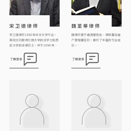
宋卫德律师
魏荃蒂律师
宋卫德律师1983年中文大学毕业，
魏律师曾于香港警务处、律政署及破
其后分别取得伦敦大学的法学士和悉
产管理署任职，累积了丰富的专业经
尼大学的法律硕士，并于1994 年取
验。
得澳洲新南韦尔斯省律师资格，及于
自2012年加入本律师行以来，她专
1996年取得香港律师的资格。
注于处理各类刑事案件、民事事务及
了解更多
了解更多
诉讼事宜。其工作范畴广泛，涵盖婚
宋卫德律师于2009年成为中国委托
姻、遗产、合约、信托、商业纠纷、
公证人，现在主要工作是办理中国公
大厦公契及纪律聆讯等领域。除此之
证的业务。
外，魏律师亦积极参与调解工作，为
解决纠纷及案件提供专业调解服务。