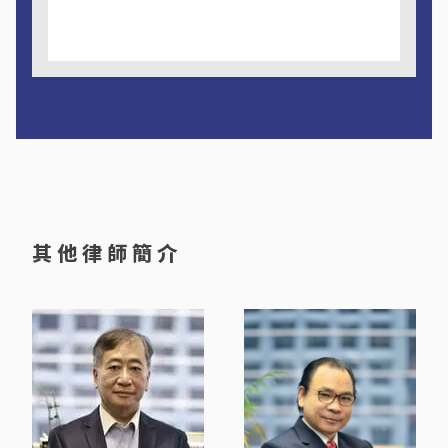
l
t
e
r
n
a
t
i
v
e
其他律師簡介
: