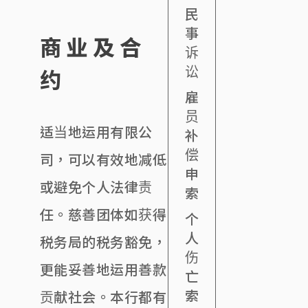
民
事
商业及合
诉
讼
约
雇
员
适当地运用有限公
补
偿
司，可以有效地减低
申
或避免个人法律责
索
任。慈善团体如获得
个
人
税务局的税务豁免，
伤
更能妥善地运用善款
亡
索
贡献社会。本行都有