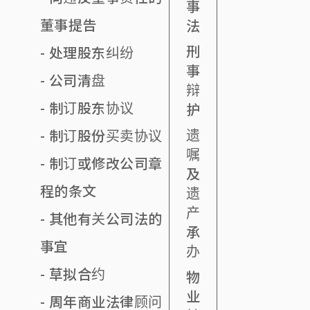
事
董事提告
法
刑
- 处理股东纠纷
事
- 公司清盘
辩
- 制订股东协议
护
遗
- 制订股份买卖协议
嘱
- 制订或修改公司章
及
程的条文
遗
产
- 其他有关公司法的
承
事宜
办
- 草拟合约
物
业
- 周年商业法律顾问