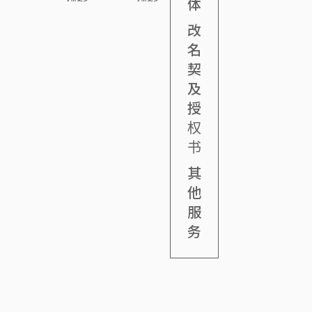
体
得伦敦大学
取意外赔
包括代表中
赋与之投票
和民事诉讼
人律师
因他人疏忽
的法学士和
偿、保护土
大学生报之
权；又参与
1993 霍庄
引致受伤、
悉尼大学的
地权益、讨
学生推翻淫
法团及物业
改
律师行律师
交通意外中
法律硕士，
回被骗资
审处的裁
管理的事
1991 霍庄
受伤、 […]
并于1994
产、处理虚
决，代表囚
务，并多次
名
律师行见习
年取得澳洲
拟资产、解
犯成功争取
亲自出席土
律师
新南韦尔斯
决渗水事
囚犯应有宪
地审审裁处
契
省律师资
宜、辩护诽
法赋与之投
的诉讼，又
格，及于
谤案件、争
票权等。
为区议会及
及
1996年取得
取赡养费等
民政事务处
香港律师的
等。庄律师
讲解有关大
授
资格。
相信采取在
厦物业管理
诉讼过程
的法律。
权
宋卫德律师
中，最佳策
于2009年成
略是「不战而
书
为中国委托
屈人之兵」，
公证人，现
因此大部分
在主要工作
客人都能避
其
是办理中国
免要走到审
公证的业
讯最终的一
他
务。
步，节省律
师费而又能
服
取得理想结
果。另外，
务
庄律师曾处
理不同紧急
禁制令的申
请及抗辩，
包括冻结资
产，禁制他
人滋扰及诽
谤等。 另