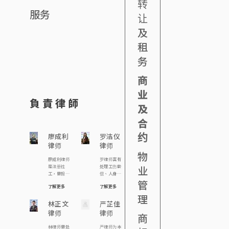
转
服务
让
及
租
务
商
业
負責律師
及
合
约
廖成利
罗洁仪
律师
律师
物
廖成利律师
罗律师富有
是注册社
处理工伤索
业
工，曾担任
偿、人身伤
香港宏恩基
害索偿、民
管
了解更多
了解更多
督教学院及
事诉讼、刑
明爱专上学
事抗辩、遗
理
院社工系「社
林正文
产承办、及
严芷佳
工与法律」讲
离婚案件的
律师
律师
商
师，及担任
经验。在处
多个慈善团
理案件时由
林律师曾处
严律师为本