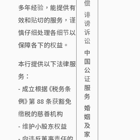
偿
多年经验，能提供有
诽
效和贴切的服务，谨
谤
诉
慎仔细处理各细节以
讼
保障各下的权益。
中
国
本行提供以下法律服
公
务：
证
服
- 成立根据《税务条
务
例》第 88 条获豁免
婚
缴税的慈善机构
姻
及
- 维护小股东权益
家
- 向违反董事责任的