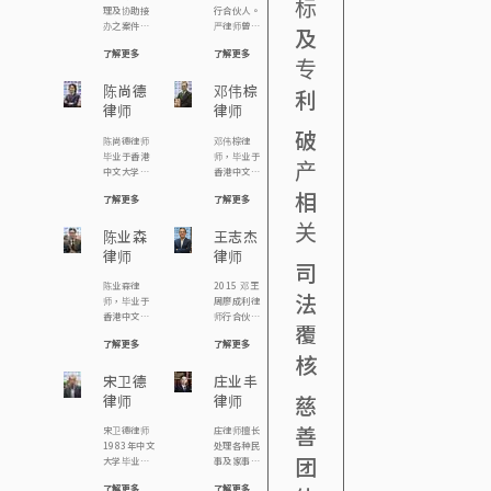
标
体的义务法
委托人的需
理及协助接
行合伙人。
律顾问。现
要出发，并
办之案件包
严律师曾参
及
为本行合伙
寻求贴地实
括︰ 由裁判
与处理多类
人及注册婚
际的解决方
了解更多
了解更多
法院至终审
案件，对婚
专
姻监礼人。
案。 罗律师
法院级别之
姻法律及程
他的主要工
积极贡献社
各类刑事案
陈尚德
序、人身伤
邓伟棕
利
作范围包括
会，过去为
件，包括涉
亡索偿、劳
律师
律师
民事、刑
不同区议员
款逾千万的
工赔偿、楼
事、婚姻事
及慈善团体
破
白领商业罪
宇转让物业
陈尚德律师
邓伟棕律
务、遗产、
提供社区义
案指控、公
押记有相当
毕业于香港
师，毕业于
雇员补偿及
务法律咨询
产
司罪行、诈
的经验。
中文大学，
香港中文大
个人伤亡赔
服务，亦为
骗、跨境罪
主修社会
学，主修社
偿。
多间非牟利
相
案、妨碍司
了解更多
了解更多
学，副修历
会学，副修
机构如关注
法公正指
史。毕业后
翻译，就学
精神联盟、
关
控、海关及
曾任职立法
陈业森
期间，曾参
王志杰
中大员工总
廉政公署案
会议员助
与《中大学
会、世界幼
律师
律师
件；亦协助
理，期后分
生报》工
司
儿教育联会
一般大众市
别在香港大
作，毕业后
香港分会、
陈业森律
2015 邓王
民面对盗
学专业进修
曾任职报
法
香港粤剧演
师，毕业于
周廖成利律
窃、伤人、
学院及香港
馆，政府政
员会的义务
香港中文大
师行合伙人
欺骗资助(如
大学修读法
务主任，后
覆
法律顾问。
学，取得生
律师 2006
学生资助、
律，现为
转修法律，
此外，罗律
了解更多
了解更多
物化学学士
张陈钟律师
房署公屋)、
《邓王周廖
成为律师。
核
师曾为头条
学位，从事
行顾问律师
非礼、毒品
成利律师
邓律师热衷
日报《法理
法律工作20
宋卫德
2004 邓王
庄业丰
罪行、交通
行》合伙
参与公共事
之间》撰写
多年，现为
周律师行合
罪行(如不小
慈
律师
律师
人。陈律师
务，曾参与
专栏文章，
邓王周廖成
伙人律师
心驾驶、危
希望透过法
多宗司法覆
亦 […]
利律师行顾
1998 叶谢
险驾驶) 及各
善
宋卫德律师
庄律师擅长
律工作维护
核案例，包
问律师，主
邓律师行顾
类日常生活
1983年中文
处理各种民
人权，曾参
括代表囚犯
要负责信
问律师
可能面对的
团
大学毕业，
事及家事诉
与多宗司法
成功争取囚
托、遗产、
1995 霍庄
刑事陷阱；
其后分别取
讼，包括争
覆核案例，
犯应有宪法
遗嘱处方案
律师行合伙
因工受伤、
了解更多
了解更多