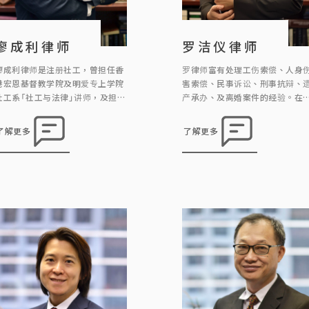
廖成利律师
罗洁仪律师
廖成利律师是注册社工，曾担任香
罗律师富有处理工伤索偿、人身
港宏恩基督教学院及明爱专上学院
害索偿、民事诉讼、刑事抗辩、
社工系「社工与法律」讲师，及担任
产承办、及离婚案件的经验。在
多个慈善团体的义务法律顾问。现
理案件时由委托人的需要出发，
为本行合伙人及注册婚姻监礼人。
寻求贴地实际的解决方案。 罗律
了解更多
了解更多
他的主要工作范围包括民事、刑
积极贡献社会，过去为不同区议
事、婚姻事务、遗产、雇员补偿及
及慈善团体提供社区义务法律咨
个人伤亡赔偿。
服务，亦为多间非牟利机构如关
精神联盟、中大员工总会、世界
儿教育联会香港分会、香港粤剧
员会的义务法律顾问。 此外，罗
师曾为头条日报《法理之间》撰写
栏文章，亦 […]