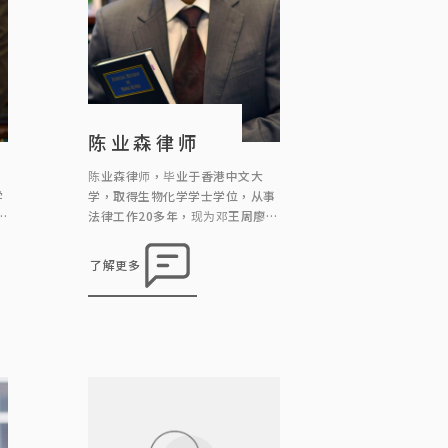
陈业森律师
陈业森律师，毕业于香港中文大
学
学，取得生物化学学士学位，从事
，
法律工作20多年，现为邓王周廖成
利律师行顾问律师，主要负责信
律
托、遗产、遗嘱处方案和民事诉讼
了解更多
宗
功
；
并
解