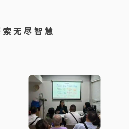
管理等范畴，务求以创新科技提
禁制令的申请及抗辩，包括冻结资
法律服务的质素和效率。
产，禁制他人滋扰及诽谤等。 另
外，庄律师曾处理及协 […]
探索无尽智慧