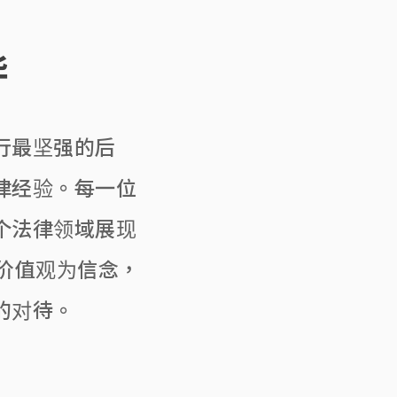
华
行最坚强的后
律经验。每一位
个法律领域展现
价值观为信念，
的对待。