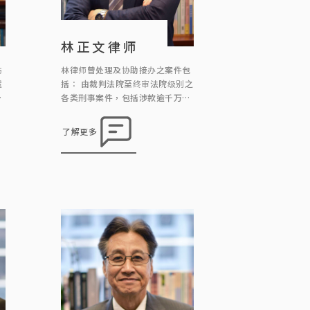
林正文律师
林律师曾处理及协助接办之案件包
伤
括︰ 由裁判法院至终审法院级别之
遗
各类刑事案件，包括涉款逾千万的
处
白领商业罪案指控、公司罪行、诈
并
骗、跨境罪案、妨碍司法公正指
师
了解更多
控、海关及廉政公署案件；亦协助
员
一般大众市民面对盗窃、伤人、欺
询
骗资助(如学生资助、房署公屋)、
注
非礼、毒品罪行、交通罪行(如不小
幼
心驾驶、危险驾驶) 及各类日常生
演
活可能面对的刑事陷阱； 因工受
律
伤、因他人疏忽引致受伤、交通意
专
外中受伤、 […]