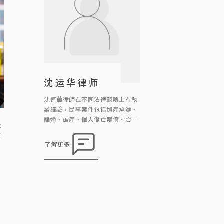
沈运华律师
沈運華律師在不同法律範疇上有執
業經驗，民事案件包括遺產承辦、
離婚、破產、個人傷亡索償、合約
及
訴訟、監護令、誹謗等等；刑事案
专
件包括盜竊、性罪行/窺淫罪、刑
了解更多
事恐嚇、普通襲擊/傷人罪、虐
兒、妨礙公務罪、欺詐罪、虛報資
事
產/虛假文書、洗黑錢、交通罪行
，
和毒品罪行等等。 沈律師現擔任聖
商
方濟各大學「社工與法律」科兼職導
领
師，他曾擔任建築物上訴審裁小組
与
成員及任職區議員，經常於社區舉
供
辦義務法律諮詢 […]