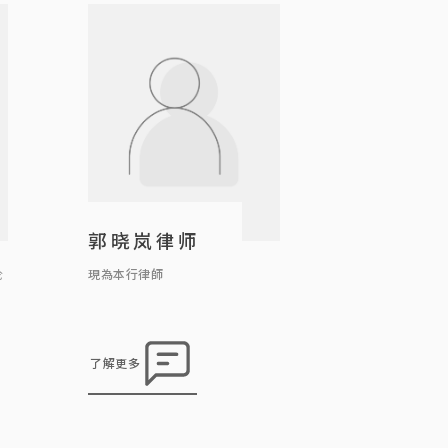
郭晓岚律师
伦
現為本行律師
离
及
了解更多
人
关
自
能