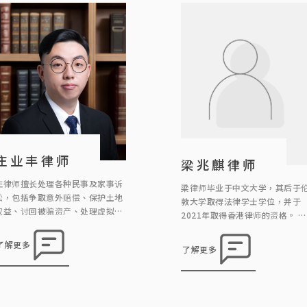
专业调解服务。
庄业丰律师
梁兆麒律师
庄律师擅长处理各种民事及家事诉
梁律师毕业于中文大学，其后于
讼，包括争取意外赔偿、保护土地
敦大学取得法律学士学位，并于
权益、讨回被骗资产、处理虚拟资
2021年取得香港律师的资格。 梁
产、解决渗水事宜、辩护诽谤案
律师主要负责物业转让、租务、
件、争取赡养费等等。庄律师相信
婚、遗产承办等案件，亦曾处理
了解更多
了解更多
采取在诉讼过程中，最佳策略是
协助办理刑事诉讼、工伤索偿及
「不战而屈人之兵」，因此大部分客
身伤害诉讼等案件。 梁律师十分
人都能避免要走到审讯最终的一
注法律科技的发展，特别是文件
步，节省律师费而又能取得理想结
动化、项目及工作流程、人工智
果。另外，庄律师曾处理不同紧急