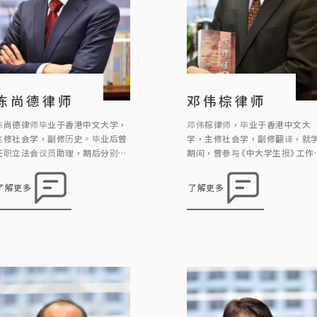
陈尚德律师
邓伟棕律师
陈尚德律师毕业于香港中文大学，
邓伟棕律师，毕业于香港中文大
主修社会学，副修历史。毕业后曾
学，主修社会学，副修翻译，就
任职立法会议员助理，期后分别在
期间，曾参与《中大学生报》工作
香港大学专业进修学院及香港大学
毕业后曾任职报馆，政府政务主
修读法律，现为《邓王周廖成利律
任，后转修法律，成为律师。 邓
了解更多
了解更多
师行》合伙人。陈律师希望透过法
师热衷参与公共事务，曾参与多
律工作维护人权，曾参与多宗司法
司法覆核案例，包括代表囚犯成
覆核案例，包括代表中大学生报之
争取囚犯应有宪法赋与之投票权
学生推翻淫审处的裁决，代表囚犯
又参与法团及物业管理的事务，
成功争取囚犯应有宪法赋与之投票
多次亲自出席土地审审裁处的诉
权等。
讼，又为区议会及民政事务处讲
有关大厦物业管理的法律。