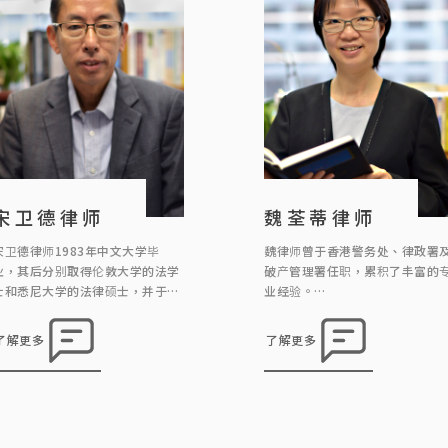
宋卫德律师
魏荃蒂律师
宋卫德律师1983年中文大学毕
魏律师曾于香港警务处、律政署
业，其后分别取得伦敦大学的法学
破产管理署任职，累积了丰富的
士和悉尼大学的法律硕士，并于
业经验。
1994 年取得澳洲新南韦尔斯省律
自2012年加入本律师行以来，她
师资格，及于1996年取得香港律
专注于处理各类刑事案件、民事
了解更多
了解更多
师的资格。
务及诉讼事宜。其工作范畴广泛
涵盖婚姻、遗产、合约、信托、
宋卫德律师于2009年成为中国委
业纠纷、大厦公契及纪律聆讯等
托公证人，现在主要工作是办理中
域。除此之外，魏律师亦积极参
国公证的业务。
调解工作，为解决纠纷及案件提