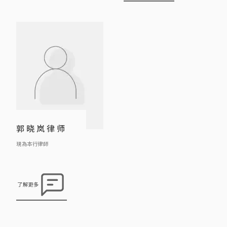
到审讯最终的一步，节省律师费而又
展，特别是文件自动化、项目及工作
能取得理想结果。另外，庄律师曾处
流程、人工智能管理等范畴，务求以
理不同紧急禁制令的申请及抗辩，包
创新科技提高法律服务的质素和效
括冻结资产，禁制他人滋扰及诽谤
率。
等。 另外，庄律师曾处理及协 […]
郭晓岚律师
現為本行律師
了解更多