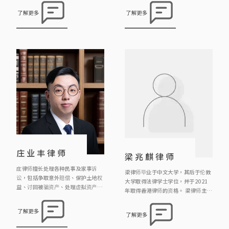
括盜竊、性罪行/窺淫罪、刑事恐
理等法律事务。
了解更多
了解更多
嚇、普通襲擊/傷人罪、虐兒、妨礙
公務罪、欺詐罪、虛報資產/虛假文
書、洗黑錢、交通罪行和毒品罪行等
等。 沈律師現擔任聖方濟各大學「社
工與法律」科兼職導師，他曾擔任建
築物上訴審裁小組成員及任職區議
員，經常於社區舉辦義務法律諮詢
[…]
庄业丰律师
梁兆麒律师
庄律师擅长处理各种民事及家事诉
梁律师毕业于中文大学，其后于伦敦
讼，包括争取意外赔偿、保护土地权
大学取得法律学士学位，并于2021
益、讨回被骗资产、处理虚拟资产、
年取得香港律师的资格。 梁律师主要
解决渗水事宜、辩护诽谤案件、争取
负责物业转让、租务、离婚、遗产承
赡养费等等。庄律师相信采取在诉讼
办等案件，亦曾处理及协助办理刑事
了解更多
了解更多
过程中，最佳策略是「不战而屈人之
诉讼、工伤索偿及人身伤害诉讼等案
兵」，因此大部分客人都能避免要走
件。 梁律师十分关注法律科技的发