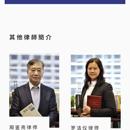
a
t
i
v
e
其他律師簡介
:
周鉴亮律师
罗洁仪律师