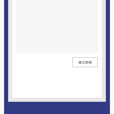
提交表格
A
l
t
e
r
n