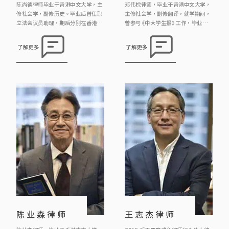
陈尚德律师毕业于香港中文大学，主
邓伟棕律师，毕业于香港中文大学，
修社会学，副修历史。毕业后曾任职
主修社会学，副修翻译，就学期间，
立法会议员助理，期后分别在香港大
曾参与《中大学生报》工作，毕业后
学专业进修学院及香港大学修读法
曾任职报馆，政府政务主任，后转修
律，现为《邓王周廖成利律师行》合
法律，成为律师。 邓律师热衷参与公
了解更多
了解更多
伙人。陈律师希望透过法律工作维护
共事务，曾参与多宗司法覆核案例，
人权，曾参与多宗司法覆核案例，包
包括代表囚犯成功争取囚犯应有宪法
括代表中大学生报之学生推翻淫审处
赋与之投票权；又参与法团及物业管
的裁决，代表囚犯成功争取囚犯应有
理的事务，并多次亲自出席土地审审
宪法赋与之投票权等。
裁处的诉讼，又为区议会及民政事务
处讲解有关大厦物业管理的法律。
陈业森律师
王志杰律师