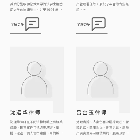
其后分别取得伦敦大学的法学士和悉
产管理署任职，累积了丰富的专业经
尼大学的法律硕士，并于1994 年取
验。
得澳洲新南韦尔斯省律师资格，及于
自2012年加入本律师行以来，她专
1996年取得香港律师的资格。
注于处理各类刑事案件、民事事务及
了解更多
了解更多
诉讼事宜。其工作范畴广泛，涵盖婚
宋卫德律师于2009年成为中国委托
姻、遗产、合约、信托、商业纠纷、
公证人，现在主要工作是办理中国公
大厦公契及纪律聆讯等领域。除此之
证的业务。
外，魏律师亦积极参与调解工作，为
解决纠纷及案件提供专业调解服务。
沈运华律师
吕金玉律师
沈運華律師在不同法律範疇上有執業
处理离婚、人身伤害及医疗疏忽、保
經驗，民事案件包括遺產承辦、離
险诉讼、民事诉讼、刑事诉讼、房地
婚、破產、個人傷亡索償、合約訴
产买卖交易及租赁契约、股票及债权
訟、監護令、誹謗等等；刑事案件包
转让契约、遗嘱、遗嘱认证与遗产管