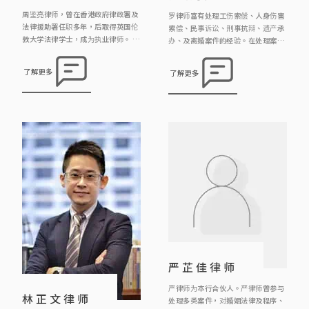
周鉴亮律师，曾在香港政府律政署及
罗律师富有处理工伤索偿、人身伤害
法律援助署任职多年，后取得英国伦
索偿、民事诉讼、刑事抗辩、遗产承
敦大学法律学士，成为执业律师。 周
办、及离婚案件的经验。在处理案件
律师热心参与公共事务，曾多次出席
时由委托人的需要出发，并寻求贴地
由多间社会服务团体(如明爱中心家
实际的解决方案。 罗律师积极贡献社
了解更多
了解更多
庭服务，圣匠堂社区中心，香港社会
会，过去为不同区议员及慈善团体提
工作者总工会)举办婚姻与和赡养费
供社区义务法律咨询服务，亦为多间
有关等讲座嘉宾讲者；亦不时到民协
非牟利机构如关注精神联盟、中大员
社区中心义务解答市民疑问。
工总会、世界幼儿教育联会香港分
会、香港粤剧演员会的义务法律顾
问。 此外，罗律师曾为头条日报《法
理之间》撰写专栏文章，亦 […]
严芷佳律师
严律师为本行合伙人。严律师曾参与
林正文律师
处理多类案件，对婚姻法律及程序、