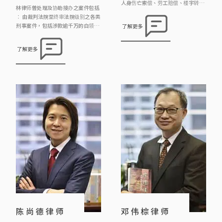
人身伤亡索偿、劳工赔偿、楼宇转让
林律师曾处理及协助接办之案件包括
物业押记有相当的经验。
︰ 由裁判法院至终审法院级别之各类
刑事案件，包括涉款逾千万的白领商
了解更多
业罪案指控、公司罪行、诈骗、跨境
罪案、妨碍司法公正指控、海关及廉
了解更多
政公署案件；亦协助一般大众市民面
对盗窃、伤人、欺骗资助(如学生资
助、房署公屋)、非礼、毒品罪行、
交通罪行(如不小心驾驶、危险驾驶)
及各类日常生活可能面对的刑事陷
阱； 因工受伤、因他人疏忽引致受
伤、交通意外中受伤、 […]
陈尚德律师
邓伟棕律师