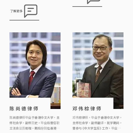
时由委托人的需要出发，并寻求贴地
实际的解决方案。 罗律师积极贡献社
了解更多
会，过去为不同区议员及慈善团体提
供社区义务法律咨询服务，亦为多间
非牟利机构如关注精神联盟、中大员
工总会、世界幼儿教育联会香港分
会、香港粤剧演员会的义务法律顾
问。 此外，罗律师曾为头条日报《法
理之间》撰写专栏文章，亦 […]
陈尚德律师
邓伟棕律师
陈尚德律师毕业于香港中文大学，主
邓伟棕律师，毕业于香港中文大学，
修社会学，副修历史。毕业后曾任职
主修社会学，副修翻译，就学期间，
立法会议员助理，期后分别在香港大
曾参与《中大学生报》工作，毕业后