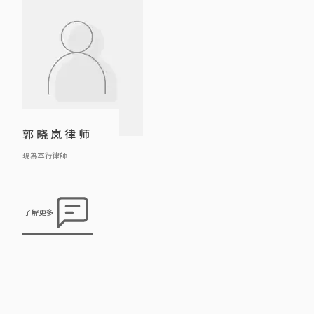
括冻结资产，禁制他人滋扰及诽谤
率。
等。 另外，庄律师曾处理及协 […]
郭晓岚律师
現為本行律師
了解更多