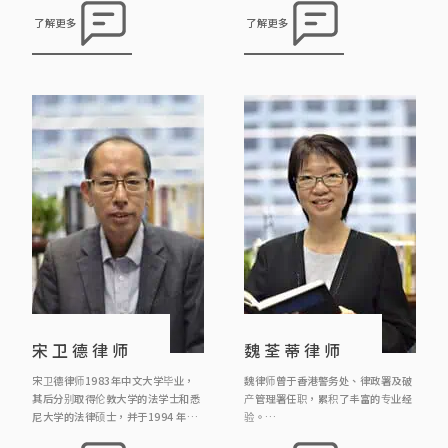
嘱处方案和民事诉讼
霍庄律师行合伙人律师 1993 霍庄律
了解更多
了解更多
师行律师 1991 霍庄律师行见习律师
宋卫德律师
魏荃蒂律师
宋卫德律师1983年中文大学毕业，
魏律师曾于香港警务处、律政署及破
其后分别取得伦敦大学的法学士和悉
产管理署任职，累积了丰富的专业经
尼大学的法律硕士，并于1994 年取
验。
得澳洲新南韦尔斯省律师资格，及于
自2012年加入本律师行以来，她专