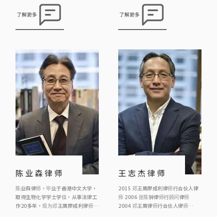
学专业进修学院及香港大学修读法
曾任职报馆，政府政务主任，后转修
律，现为《邓王周廖成利律师行》合
法律，成为律师。 邓律师热衷参与公
了解更多
了解更多
伙人。陈律师希望透过法律工作维护
共事务，曾参与多宗司法覆核案例，
人权，曾参与多宗司法覆核案例，包
包括代表囚犯成功争取囚犯应有宪法
括代表中大学生报之学生推翻淫审处
赋与之投票权；又参与法团及物业管
的裁决，代表囚犯成功争取囚犯应有
理的事务，并多次亲自出席土地审审
宪法赋与之投票权等。
裁处的诉讼，又为区议会及民政事务
处讲解有关大厦物业管理的法律。
陈业森律师
王志杰律师
陈业森律师，毕业于香港中文大学，
2015 邓王周廖成利律师行合伙人律
取得生物化学学士学位，从事法律工
师 2006 张陈钟律师行顾问律师
作20多年，现为邓王周廖成利律师行
2004 邓王周律师行合伙人律师
顾问律师，主要负责信托、遗产、遗
1998 叶谢邓律师行顾问律师 1995