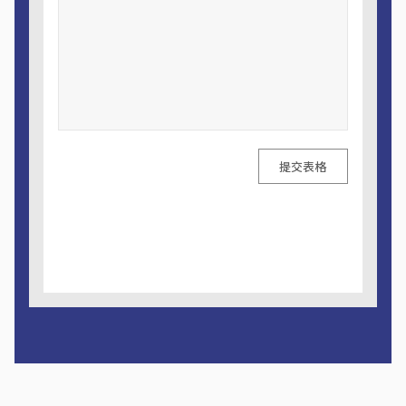
提交表格
A
l
t
e
r
n
a
t