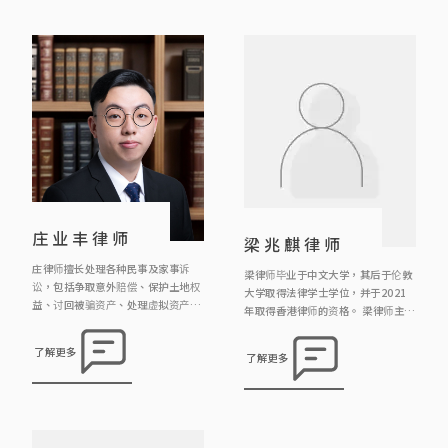
書、洗黑錢、交通罪行和毒品罪行等
等。 沈律師現擔任聖方濟各大學「社
工與法律」科兼職導師，他曾擔任建
築物上訴審裁小組成員及任職區議
員，經常於社區舉辦義務法律諮詢
[…]
庄业丰律师
梁兆麒律师
庄律师擅长处理各种民事及家事诉
梁律师毕业于中文大学，其后于伦敦
讼，包括争取意外赔偿、保护土地权
大学取得法律学士学位，并于2021
益、讨回被骗资产、处理虚拟资产、
年取得香港律师的资格。 梁律师主要
解决渗水事宜、辩护诽谤案件、争取
负责物业转让、租务、离婚、遗产承
赡养费等等。庄律师相信采取在诉讼
办等案件，亦曾处理及协助办理刑事
了解更多
了解更多
过程中，最佳策略是「不战而屈人之
诉讼、工伤索偿及人身伤害诉讼等案
兵」，因此大部分客人都能避免要走
件。 梁律师十分关注法律科技的发
到审讯最终的一步，节省律师费而又
展，特别是文件自动化、项目及工作
能取得理想结果。另外，庄律师曾处
流程、人工智能管理等范畴，务求以
理不同紧急禁制令的申请及抗辩，包
创新科技提高法律服务的质素和效