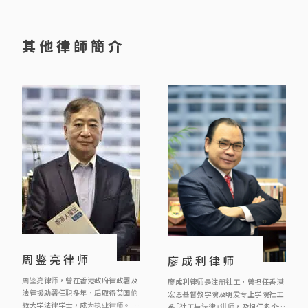
i
v
e
其他律師簡介
:
周鉴亮律师
廖成利律师
周鉴亮律师，曾在香港政府律政署及
廖成利律师是注册社工，曾担任香港
法律援助署任职多年，后取得英国伦
宏恩基督教学院及明爱专上学院社工
敦大学法律学士，成为执业律师。 周
系「社工与法律」讲师，及担任多个慈