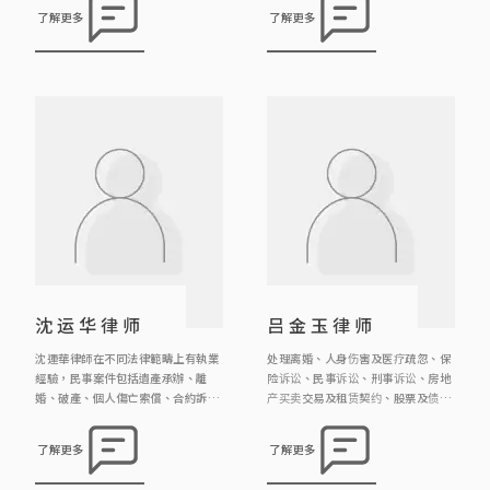
1996年取得香港律师的资格。
注于处理各类刑事案件、民事事务及
了解更多
了解更多
诉讼事宜。其工作范畴广泛，涵盖婚
宋卫德律师于2009年成为中国委托
姻、遗产、合约、信托、商业纠纷、
公证人，现在主要工作是办理中国公
大厦公契及纪律聆讯等领域。除此之
证的业务。
外，魏律师亦积极参与调解工作，为
解决纠纷及案件提供专业调解服务。
沈运华律师
吕金玉律师
沈運華律師在不同法律範疇上有執業
处理离婚、人身伤害及医疗疏忽、保
經驗，民事案件包括遺產承辦、離
险诉讼、民事诉讼、刑事诉讼、房地
婚、破產、個人傷亡索償、合約訴
产买卖交易及租赁契约、股票及债权
訟、監護令、誹謗等等；刑事案件包
转让契约、遗嘱、遗嘱认证与遗产管
括盜竊、性罪行/窺淫罪、刑事恐
理等法律事务。
了解更多
了解更多
嚇、普通襲擊/傷人罪、虐兒、妨礙
公務罪、欺詐罪、虛報資產/虛假文