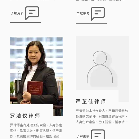
律师热心参与公共事务，曾多次出席
善团体的义务法律顾问。现为本行合
由多间社会服务团体(如明爱中心家
伙人及注册婚姻监礼人。他的主要工
了解更多
了解更多
庭服务，圣匠堂社区中心，香港社会
作范围包括民事、刑事、婚姻事务、
工作者总工会)举办婚姻与和赡养费
遗产、雇员补偿及个人伤亡赔偿。
有关等讲座嘉宾讲者；亦不时到民协
社区中心义务解答市民疑问。
严芷佳律师
严律师为本行合伙人。严律师曾参与
罗洁仪律师
处理多类案件，对婚姻法律及程序、
人身伤亡索偿、劳工赔偿、楼宇转让
罗律师富有处理工伤索偿、人身伤害
物业押记有相当的经验。
索偿、民事诉讼、刑事抗辩、遗产承
办、及离婚案件的经验。在处理案件
了解更多