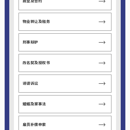
商业及合约
物业转让及租务
刑事辩护
改名契及授权书
诽谤诉讼
婚姻及家事法
雇员补偿申索