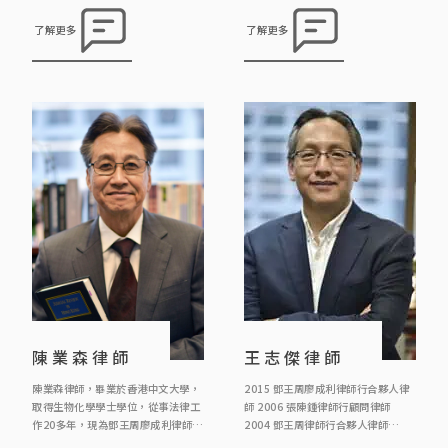
學專業進修學院及香港大學修讀法
曾任職報館，政府政務主任，後轉修
律，現為《鄧王周廖成利律師行》合
法律，成為律師。 鄧律師熱衷參與公
了解更多
了解更多
夥人。陳律師希望透過法律工作維護
共事務，曾參與多宗司法覆核案例，
人權，曾參與多宗司法覆核案例，包
包括代表囚犯成功爭取囚犯應有憲法
括代表中大學生報之學生推翻淫審處
賦與之投票權；又參與法團及物業管
的裁決，代表囚犯成功爭取囚犯應有
理的事務，並多次親自出席土地審審
憲法賦與之投票權等。
裁處的訴訟，又為區議會及民政事務
處講解有關大廈物業管理的法律。
陳業森律師
王志傑律師
陳業森律師，畢業於香港中文大學，
2015 鄧王周廖成利律師行合夥人律
取得生物化學學士學位，從事法律工
師 2006 張陳鍾律師行顧問律師
作20多年，現為鄧王周廖成利律師行
2004 鄧王周律師行合夥人律師
顧問律師，主要負責信託、遺產、遺
1998 葉謝鄧律師行顧問律師 1995