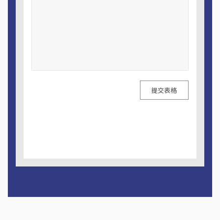
提交表格
A
l
t
e
r
n
a
t