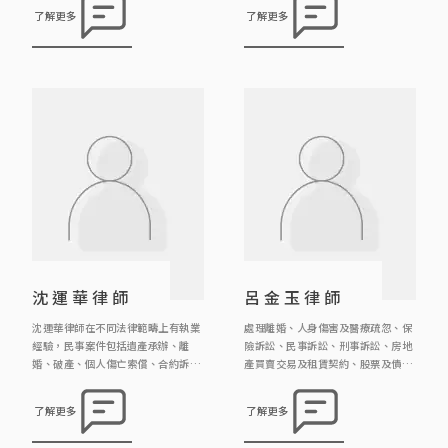
1996年取得香港律師的資格。 宋衛
務及訴訟事宜。其工作範疇廣泛，涵
了解更多
了解更多
德律師於2009年成為中國委托公証
蓋婚姻、遺產、合約、信託、商業糾
人，現在主要工作是辦理中國公証的
紛、大廈公契及紀律聆訊等領域。除
業務。
此之外，魏律師亦積極參與調解工
作，為解決糾紛及案件提供專業調解
服務。
沈運華律師
呂金玉律師
沈運華律師在不同法律範疇上有執業
處理離婚、人身傷害及醫療疏忽、保
經驗，民事案件包括遺產承辦、離
險訴訟、民事訴訟、刑事訴訟、房地
婚、破產、個人傷亡索償、合約訴
產買賣交易及租賃契約、股票及債權
訟、監護令、誹謗等等；刑事案件包
轉讓契約、遺囑、遺囑認證與遺產管
括盜竊、性罪行/窺淫罪、刑事恐
理等法律事務。
了解更多
了解更多
嚇、普通襲擊/傷人罪、虐兒、妨礙
公務罪、欺詐罪、虛報資產/虛假文