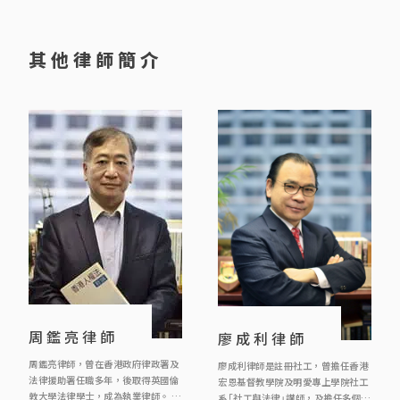
i
v
e
其他律師簡介
:
周鑑亮律師
廖成利律師
周鑑亮律師，曾在香港政府律政署及
廖成利律師是註冊社工，曾擔任香港
法律援助署任職多年，後取得英國倫
宏恩基督教學院及明愛專上學院社工
敦大學法律學士，成為執業律師。 周
系「社工與法律」講師，及擔任多個慈