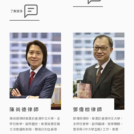
時由委託人的需要出發，並尋求貼地
實際的解決方案。 羅律師積極貢獻社
了解更多
會，過去為不同社區及慈善團體提供
社區義務法律咨詢服務，亦為多間非
牟利機構如藝君子劇團、關注精神聯
盟、中大員工總會、世界幼兒教育聯
會香港分會、香港粵劇演員會的義務
法律顧問。 此外，羅律師曾為頭條日
報《法理之間》撰寫專 […]
陳尚德律師
鄧偉棕律師
陳尚德律師畢業於香港中文大學，主
鄧偉棕律師，畢業於香港中文大學，
修社會學，副修歷史。畢業後曾任職
主修社會學，副修翻譯，就學期間，
立法會議員助理，期後分別在香港大
曾參與《中大學生報》工作，畢業後