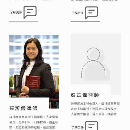
律師熱心參與公共事務，曾多次出席
善團體的義務法律顧問。現為本行合
由多間社會服務團體(如明愛中心家
夥人及註冊婚姻監禮人。他的主要工
了解更多
了解更多
庭服務，聖匠堂社區中心，香港社會
作範圍包括民事、刑事、婚姻事務、
工作者總工會)舉辦婚姻與和贍養費
遺產、僱員補償及個人傷亡賠償。
有關等講座嘉賓講者；亦不時到民協
社區中心義務解答市民疑問。
嚴芷佳律師
嚴律師為本行合夥人。嚴律師曾參與
羅潔儀律師
處理多類案件，對婚姻法律及程序、
人身傷亡索償、勞工賠償、樓宇轉讓
羅律師富有處理工傷索償、人身傷害
物業押記有相當的經驗。
索償、民事訴訟、刑事抗辯、遺產承
辦、及離婚案件的經驗。在處理案件
了解更多