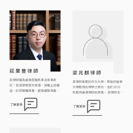
書、洗黑錢、交通罪行和毒品罪行等
等。 沈律師現擔任聖方濟各大學「社
工與法律」科兼職導師，他曾擔任建
築物上訴審裁小組成員及任職區議
員，經常於社區舉辦義務法律諮詢
[…]
莊業豐律師
梁兆麒律師
莊律師擅長處理各種民事及家事訴
梁律師畢業於中文大學，其後於倫敦
訟，包括爭取意外賠償、保護土地權
大學取得法律學士學位，並於2021
益、討回被騙資產、處理虛擬資產、
年取得香港律師的資格。 梁律師主要
解決滲水事宜、辯護誹謗案件、爭取
負責物業轉讓、租務、離婚、遺產承
贍養費等等。莊律師相信採取在訴訟
辦等案件，亦曾處理及協助辦理刑事
了解更多
了解更多
過程中，最佳策略是「不戰而屈人之
訴訟、工傷索償及人身傷害訴訟等案
兵」，因此大部分客人都能避免要走
件。 梁律師十分關注法律科技的發
到審訊最終的一步，節省律師費而又
展，特別是文件自動化、項目及工作
能取得理想結果。另外，莊律師曾處
流程、人工智能管理等範疇，務求以
理不同緊急禁制令的申請及抗辯，包
創新科技提高法律服務的質素和效