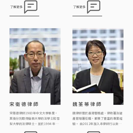
囑處方案和民事訴訟
霍莊律師行合夥人律師 1993 霍莊律
了解更多
了解更多
師行律師 1991 霍莊律師行見習律師
宋衛德律師
魏荃蒂律師
宋衛德律師1983年中文大學畢業，
魏律師曾於香港警務處、律政署及破
其後分別取得倫敦大學的法學士和雪
產管理署任職，累積了豐富的專業經
梨大學的法律碩士，並於1994 年取
驗。 自2012年加入本律師行以來，
得澳洲新南威爾斯省律師資格，及於
她專注於處理各類刑事案件、民事事