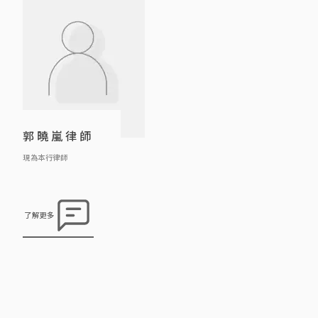
括凍結資產，禁制他人滋擾及誹謗
率。
等。 另外，莊律師曾處理及協 […]
郭曉嵐律師
現為本行律師
了解更多