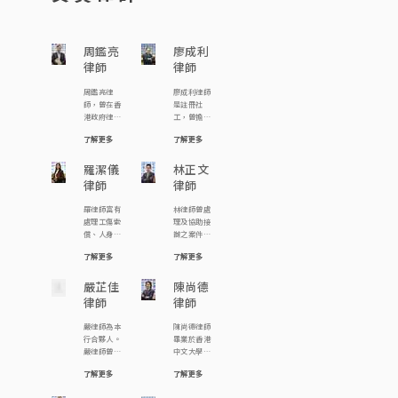
周鑑亮
廖成利
律師
律師
周鑑亮律
廖成利律師
師，曾在香
是註冊社
港政府律政
工，曾擔任
署及法律援
香港宏恩基
了解更多
了解更多
助署任職多
督教學院及
年，後取得
明愛專上學
英國倫敦大
羅潔儀
院社工系「社
林正文
學法律學
工與法律」講
律師
律師
士，成為執
師，及擔任
業律師。 周
多個慈善團
羅律師富有
林律師曾處
律師熱心參
體的義務法
處理工傷索
理及協助接
與公共事
律顧問。現
償、人身傷
辦之案件包
務，曾多次
為本行合夥
害索償、民
括︰ 由裁判
出席由多間
人及註冊婚
了解更多
了解更多
事訴訟、刑
法院至終審
社會服務團
姻監禮人。
事抗辯、遺
法院級別之
體(如明愛中
他的主要工
產承辦、及
嚴芷佳
各類刑事案
陳尚德
心家庭服
作範圍包括
離婚案件的
件，包括涉
律師
律師
務，聖匠堂
民事、刑
經驗。在處
款逾千萬的
社區中心，
事、婚姻事
理案件時由
白領商業罪
嚴律師為本
陳尚德律師
香港社會工
務、遺產、
委託人的需
案指控、公
行合夥人。
畢業於香港
作者總工會)
僱員補償及
要出發，並
司罪行、詐
嚴律師曾參
中文大學，
舉辦婚姻與
個人傷亡賠
尋求貼地實
騙、跨境罪
與處理多類
主修社會
和贍養費有
償。
際的解決方
案、妨礙司
了解更多
了解更多
案件，對婚
學，副修歷
關等講座嘉
案。 羅律師
法公正指
姻法律及程
史。畢業後
賓講者；亦
積極貢獻社
控、海關及