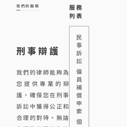
我們的服務
服務
列表
民
事
刑事辯護
訴
訟
僱
我們的律師能夠為
員
您提供專業的辯
補
護，確保您在刑事
償
申
訴訟中獲得公正和
索
合理的對待。無論
個