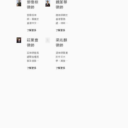
序、人身傷
鄧偉棕
曾任職立法
魏荃蒂
不時到民協
會，過去為
廉政公署案
亡索償、勞
會議員助
社區中心義
律師
律師
不同社區及
件；亦協助
工賠償、樓
理，期後分
務解答市民
慈善團體提
一般大眾市
宇轉讓物業
別在香港大
疑問。
鄧偉棕律
魏律師曾於
供社區義務
民面對盜
押記有相當
學專業進修
師，畢業於
香港警務
法律咨詢服
竊、傷人、
的經驗。
學院及香港
香港中文大
處、律政署
務，亦為多
欺騙資助 (如
大學修讀法
學，主修社
及破產管理
間非牟利機
學生資助、
律，現為
了解更多
了解更多
會學，副修
署任職，累
構如藝君子
房署公屋)、
《鄧王周廖
翻譯，就學
積了豐富的
劇團、關注
非禮、毒品
成利律師
期間，曾參
莊業豐
專業經驗。
梁兆麒
精神聯盟、
罪行、交通
行》合夥
與《中大學
自2012年加
中大員工總
罪行 (如不小
律師
律師
人。陳律師
生報》工
入本律師行
會、世界幼
心駕駛、危
希望透過法
作，畢業後
以來，她專
兒教育聯會
險駕駛) 及各
莊律師擅長
梁律師畢業
律工作維護
曾任職報
注於處理各
香港分會、
類日常生活
處理各種民
於中文大
人權，曾參
館，政府政
類刑事案
香港粵劇演
可能面對的
事及家事訴
學，其後於
與多宗司法
務主任，後
件、民事事
員會的義務
刑事陷阱；
訟，包括爭
倫敦大學取
覆核案例，
轉修法律，
務及訴訟事
法律顧問。
因工受傷、
了解更多
了解更多
取意外賠
得法律學士
包括代表中
成為律師。
宜。其工作
此外，羅律
因他人疏忽
償、保護土
學位，並於
大學生報之
鄧律師熱衷
範疇廣泛，
師曾為頭條
引致受傷、
地權益、討
2021年取得
學生推翻淫
參與公共事
涵蓋婚姻、
日報《法理
交通意外中
回被騙資
香港律師的
審處的裁
務，曾參與
遺產、合
之間》撰寫
受 […]
產、處理虛
資格。 梁律
決，代表囚
多宗司法覆
約、信託、
專 […]
擬資產、解
師主要負責
犯成功爭取
核案例，包
商業糾紛、
決滲水事
物業轉讓、
囚犯應有憲
括代表囚犯
大廈公契及
宜、辯護誹
租務、離
法賦與之投
成功爭取囚
紀律聆訊等
謗案件、爭
婚、遺產承
票權等。
犯應有憲法
領域。除此
取贍養費等
辦等案件，
賦與之投票
之外，魏律
等。莊律師
亦曾處理及
權；又參與
師亦積極參
相信採取在
協助辦理刑
法團及物業
與調解工
訴訟過程
事訴訟、工
管理的事
作，為解決
中，最佳策
傷索償及人
務，並多次
糾紛及案件
略是「不戰而
身傷害訴訟
親自出席土
提供專業調