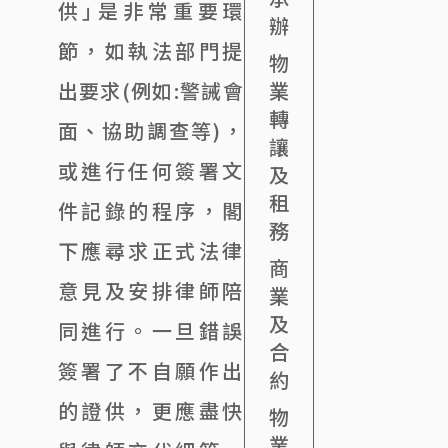
供」是非常重要環
辦
節，如執法部門提
物
業
出要求(例如:警誡會
轉
面、協助調查等)，
讓
或進行任何簽署文
及
租
件記錄的程序，閣
務
下應尋求正式法律
商
意見及安排律師陪
業
及
同進行。一旦錯誤
合
簽署了不自願作出
約
的證供，更應盡快
物
業