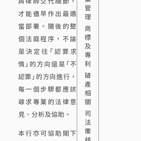
與律師交代細節，
管
才能儘早作出最適
理
當部署。隨後的整
商
標
個法庭程序，不論
及
是決定往「認罪求
專
利
情」的方向還是「不
破
認罪」的方向進行，
產
每一個步驟都應該
相
關
尋求專業的法律意
司
見、分析及協助。
法
覆
本行亦可協助閣下
核