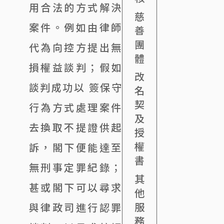
用合法的方式解決
慈
案件。例如由律師
善
團
代為向控方提出無
體
損權益談判；假如
改
談判成功以 簽保守
名
契
行為方式處理案件
及
去換取不提證供起
授
權
訴，閣下便能達至
書
無刑事定罪紀錄；
其
甚或閣下可以尋求
他
服
與律政司進行認罪
務