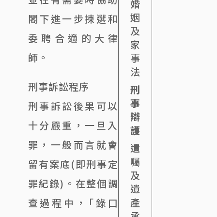
婚
姻
閣下進一步揀選和
及
委聘合適的大律
家
師。
事
法
刑事訴訟程序
刑
事
刑事訴訟後果可以
辯
十分嚴重，一旦入
護
罪，一般而言就會
遺
囑
留有案底(即刑事定
及
罪紀錄)。在整個調
遺
產
查過程中，「錄口
承