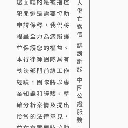
您面臨的是被指控
人
傷
犯罪還是需要協助
亡
申請保釋，我們將
索
償
竭盡全力為您辯護
誹
並保護您的權益。
謗
本行律師團隊具有
訴
訟
執法部門前線工作
中
經驗，團隊將以專
國
業知識和經驗，準
公
證
確分析案情及提出
服
恰當的法律意見，
務
並在有需要時協助