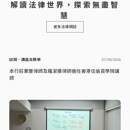
屈人之兵」，
等案件。 梁
解讀法律世界，探索無盡智
地審審裁處
解服務。
因此大部分
律師十分關
的訴訟，又
客人都能避
注法律科技
為區議會及
免要走到審
的發展，特
慧
民政事務處
訊最終的一
別是文件自
講解有關大
步，節省律
動化、項目
廈物業管理
師費而又能
及工作流
更多法律網誌
的法律。
取得理想結
程、人工智
果。另外，
能管理等範
莊律師曾處
疇，務求以
理不同緊急
創新科技提
禁制令的申
高法律服務
請及抗辯，
的質素和效
包括凍結資
率。
產，禁制他
訪問、講座及教學
07/08/2026
人滋擾及誹
謗等。 另
外，莊律師
本行莊業豐律師及羅潔儀律師擔任香港伍倫貢學院講
曾處理及協
師
[…]