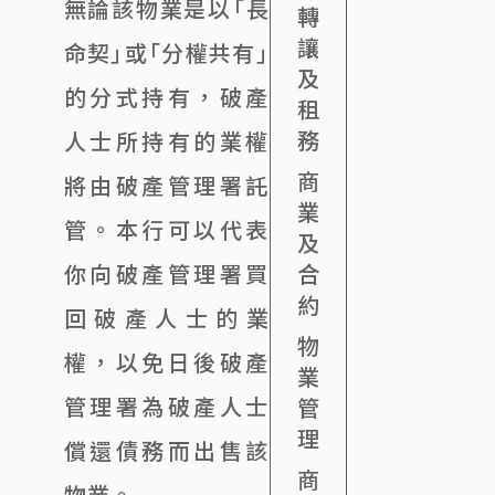
無論該物業是以「長
轉
讓
命契」或「分權共有」
及
的分式持有，破產
租
務
人士所持有的業權
商
將由破產管理署託
業
管。本行可以代表
及
你向破產管理署買
合
約
回破產人士的業
物
權，以免日後破產
業
管理署為破產人士
管
理
償還債務而出售該
商
物業。