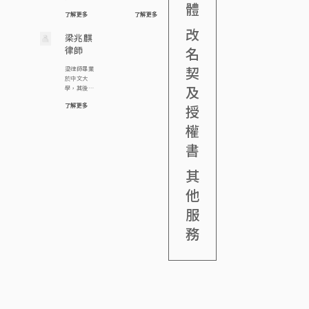
為本行合夥
大學修讀法
體
及破產管理
訟，包括爭
人及註冊婚
律，現為
了解更多
了解更多
署任職，累
取意外賠
姻監禮人。
《鄧王周廖
積了豐富的
償、保護土
改
他的主要工
成利律師
專業經驗。
梁兆麒
地權益、討
作範圍包括
行》合夥
自2012年加
回被騙資
名
律師
民事、刑
人。陳律師
入本律師行
產、處理虛
事、婚姻事
希望透過法
以來，她專
擬資產、解
契
梁律師畢業
務、遺產、
律工作維護
注於處理各
決滲水事
於中文大
僱員補償及
人權，曾參
類刑事案
宜、辯護誹
及
學，其後於
個人傷亡賠
與多宗司法
件、民事事
謗案件、爭
倫敦大學取
償。
覆核案例，
務及訴訟事
取贍養費等
了解更多
授
得法律學士
包括代表中
宜。其工作
等。莊律師
學位，並於
大學生報之
範疇廣泛，
相信採取在
權
2021年取得
學生推翻淫
涵蓋婚姻、
訴訟過程
香港律師的
審處的裁
遺產、合
中，最佳策
書
資格。 梁律
決，代表囚
約、信託、
略是「不戰而
師主要負責
犯成功爭取
商業糾紛、
屈人之兵」，
物業轉讓、
囚犯應有憲
其
大廈公契及
因此大部分
租務、離
法賦與之投
紀律聆訊等
客人都能避
婚、遺產承
票權等。
他
領域。除此
免要走到審
辦等案件，
之外，魏律
訊最終的一
亦曾處理及
服
師亦積極參
步，節省律
協助辦理刑
與調解工
師費而又能
事訴訟、工
務
作，為解決
取得理想結
傷索償及人
糾紛及案件
果。另外，
身傷害訴訟
提供專業調
莊律師曾處
等案件。 梁
解服務。
理不同緊急
律師十分關
禁制令的申
注法律科技
請及抗辯，
的發展，特
包括凍結資
別是文件自
產，禁制他
動化、項目
人滋擾及誹