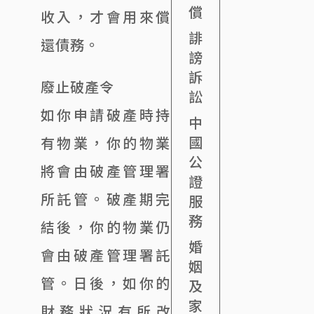
償
收入，才會用來償
誹
還債務。
謗
訴
廢止破產令
訟
如你申請破產時持
中
國
有物業，你的物業
公
將會由破產管理署
證
所託管。破產期完
服
務
結後，你的物業仍
婚
會由破產管理署託
姻
管。日後，如你的
及
家
財務狀況有所改