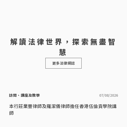
及工作流
謗等。 另
程、人工智
外，莊律師
能管理等範
曾處理及協
疇，務求以
[…]
創新科技提
高法律服務
的質素和效
率。
解讀法律世界，探索無盡智
慧
更多法律網誌
訪問、講座及教學
07/08/2026
本行莊業豐律師及羅潔儀律師擔任香港伍倫貢學院講
師