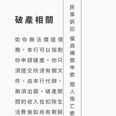
民
事
破產相關
訴
訟
僱
如你無法償還債
員
務，本行可以協助
補
你申請破產。你只
償
申
須提交所須有關文
索
件，由本行代辦，
個
無須出庭。破產期
人
傷
間的收入在扣除生
亡
活費後如尚有剩餘
索