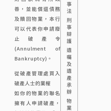
事
善，並能償還債務
法
及贖回物業，本行
刑
事
可以代表你申請廢
辯
止破產令
護
(Annulment of
遺
囑
Bankruptcy)。
及
遺
從破產管理處買入
產
破產人士的業權
承
辦
如你的物業的聯名
物
擁有人申請破產，
業