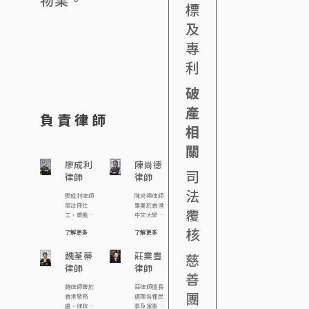
標
及
專
利
破
產
負責律師
相
關
廖成利
陳尚德
司
律師
律師
法
廖成利律師
陳尚德律師
是註冊社
畢業於香港
覆
工，曾擔任
中文大學，
香港宏恩基
主修社會
核
了解更多
了解更多
督教學院及
學，副修歷
明愛專上學
史。畢業後
院社工系「社
魏荃蒂
曾任職立法
莊業豐
慈
工與法律」講
會議員助
律師
律師
師，及擔任
理，期後分
善
多個慈善團
別在香港大
魏律師曾於
莊律師擅長
體的義務法
學專業進修
團
香港警務
處理各種民
律顧問。現
學院及香港
處、律政署
事及家事訴