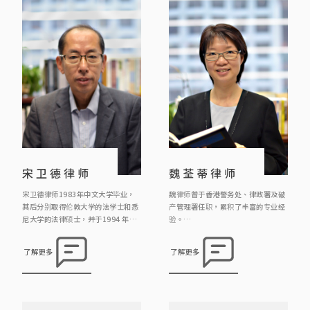
宋卫德律师
魏荃蒂律师
宋卫德律师1983年中文大学毕业，
魏律师曾于香港警务处、律政署及破
其后分别取得伦敦大学的法学士和悉
产管理署任职，累积了丰富的专业经
尼大学的法律硕士，并于1994 年取
验。
得澳洲新南韦尔斯省律师资格，及于
自2012年加入本律师行以来，她专
1996年取得香港律师的资格。
注于处理各类刑事案件、民事事务及
了解更多
了解更多
诉讼事宜。其工作范畴广泛，涵盖婚
宋卫德律师于2009年成为中国委托
姻、遗产、合约、信托、商业纠纷、
公证人，现在主要工作是办理中国公
大厦公契及纪律聆讯等领域。除此之
证的业务。
外，魏律师亦积极参与调解工作，为
解决纠纷及案件提供专业调解服务。