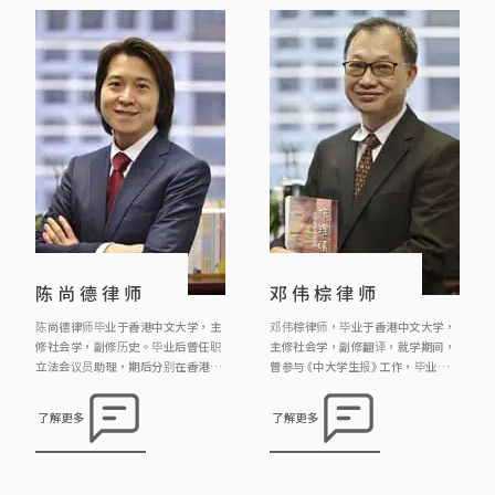
及各类日常生活可能面对的刑事陷
阱； 因工受伤、因他人疏忽引致受
伤、交通意外中受伤、 […]
陈尚德律师
邓伟棕律师
陈尚德律师毕业于香港中文大学，主
邓伟棕律师，毕业于香港中文大学，
修社会学，副修历史。毕业后曾任职
主修社会学，副修翻译，就学期间，
立法会议员助理，期后分别在香港大
曾参与《中大学生报》工作，毕业后
学专业进修学院及香港大学修读法
曾任职报馆，政府政务主任，后转修
律，现为《邓王周廖成利律师行》合
法律，成为律师。 邓律师热衷参与公
了解更多
了解更多
伙人。陈律师希望透过法律工作维护
共事务，曾参与多宗司法覆核案例，
人权，曾参与多宗司法覆核案例，包
包括代表囚犯成功争取囚犯应有宪法
括代表中大学生报之学生推翻淫审处
赋与之投票权；又参与法团及物业管
的裁决，代表囚犯成功争取囚犯应有
理的事务，并多次亲自出席土地审审