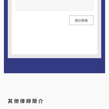
提交表格
A
l
t
e
r
n
a
t
i
v
e
其他律師簡介
: