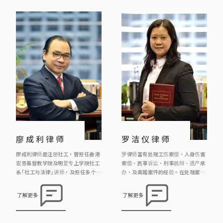
廖成利律师
罗洁仪律师
廖成利律师是注册社工，曾担任香港
罗律师富有处理工伤索偿、人身伤害
宏恩基督教学院及明爱专上学院社工
索偿、民事诉讼、刑事抗辩、遗产承
系「社工与法律」讲师，及担任多个慈
办、及离婚案件的经验。在处理案件
善团体的义务法律顾问。现为本行合
时由委托人的需要出发，并寻求贴地
伙人及注册婚姻监礼人。他的主要工
实际的解决方案。 罗律师积极贡献社
了解更多
了解更多
作范围包括民事、刑事、婚姻事务、
会，过去为不同区议员及慈善团体提
遗产、雇员补偿及个人伤亡赔偿。
供社区义务法律咨询服务，亦为多间
非牟利机构如关注精神联盟、中大员