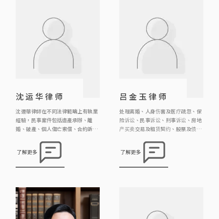
沈运华律师
吕金玉律师
沈運華律師在不同法律範疇上有執業
处理离婚、人身伤害及医疗疏忽、保
經驗，民事案件包括遺產承辦、離
险诉讼、民事诉讼、刑事诉讼、房地
婚、破產、個人傷亡索償、合約訴
产买卖交易及租赁契约、股票及债权
訟、監護令、誹謗等等；刑事案件包
转让契约、遗嘱、遗嘱认证与遗产管
括盜竊、性罪行/窺淫罪、刑事恐
理等法律事务。
了解更多
了解更多
嚇、普通襲擊/傷人罪、虐兒、妨礙
公務罪、欺詐罪、虛報資產/虛假文
書、洗黑錢、交通罪行和毒品罪行等
等。 沈律師現擔任聖方濟各大學「社
工與法律」科兼職導師，他曾擔任建
築物上訴審裁小組成員及任職區議
員，經常於社區舉辦義務法律諮詢
[…]