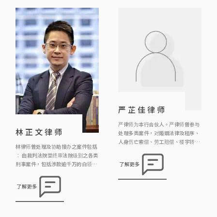
工总会、世界幼儿教育联会香港分
会、香港粤剧演员会的义务法律顾
问。 此外，罗律师曾为头条日报《法
理之间》撰写专栏文章，亦 […]
严芷佳律师
严律师为本行合伙人。严律师曾参与
林正文律师
处理多类案件，对婚姻法律及程序、
人身伤亡索偿、劳工赔偿、楼宇转让
林律师曾处理及协助接办之案件包括
物业押记有相当的经验。
︰ 由裁判法院至终审法院级别之各类
刑事案件，包括涉款逾千万的白领商
了解更多
业罪案指控、公司罪行、诈骗、跨境
罪案、妨碍司法公正指控、海关及廉
了解更多
政公署案件；亦协助一般大众市民面
对盗窃、伤人、欺骗资助(如学生资
助、房署公屋)、非礼、毒品罪行、
交通罪行(如不小心驾驶、危险驾驶)