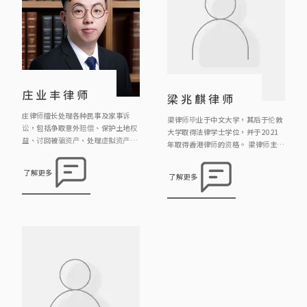
庄业丰律师
梁兆麒律师
庄律师擅长处理各种民事及家事诉
梁律师毕业于中文大学，其后于伦敦
讼，包括争取意外赔偿、保护土地权
大学取得法律学士学位，并于2021
益、讨回被骗资产、处理虚拟资产、
年取得香港律师的资格。 梁律师主要
解决渗水事宜、辩护诽谤案件、争取
负责物业转让、租务、离婚、遗产承
赡养费等等。庄律师相信采取在诉讼
办等案件，亦曾处理及协助办理刑事
了解更多
了解更多
过程中，最佳策略是「不战而屈人之
诉讼、工伤索偿及人身伤害诉讼等案
兵」，因此大部分客人都能避免要走
件。 梁律师十分关注法律科技的发
到审讯最终的一步，节省律师费而又
展，特别是文件自动化、项目及工作
能取得理想结果。另外，庄律师曾处
流程、人工智能管理等范畴，务求以
理不同紧急禁制令的申请及抗辩，包
创新科技提高法律服务的质素和效
括冻结资产，禁制他人滋扰及诽谤
率。
等。 另外，庄律师曾处理及协 […]