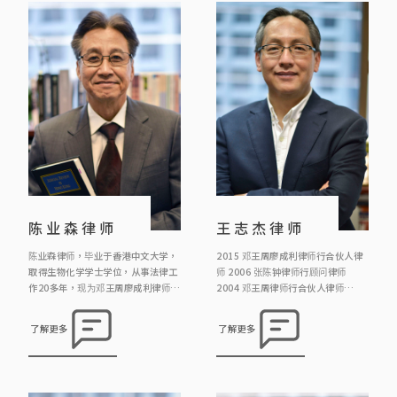
宪法赋与之投票权等。
裁处的诉讼，又为区议会及民政事务
处讲解有关大厦物业管理的法律。
陈业森律师
王志杰律师
陈业森律师，毕业于香港中文大学，
2015 邓王周廖成利律师行合伙人律
取得生物化学学士学位，从事法律工
师 2006 张陈钟律师行顾问律师
作20多年，现为邓王周廖成利律师行
2004 邓王周律师行合伙人律师
顾问律师，主要负责信托、遗产、遗
1998 叶谢邓律师行顾问律师 1995
嘱处方案和民事诉讼
霍庄律师行合伙人律师 1993 霍庄律
了解更多
了解更多
师行律师 1991 霍庄律师行见习律师