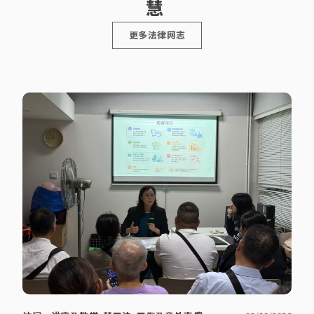
的发展，特
慧
包括冻结资
别是文件自
产，禁制他
动化、项目
人滋扰及诽
及工作流
更多法律网志
谤等。 另
程、人工智
外，庄律师
能管理等范
曾处理及协
畴，务求以
[…]
创新科技提
高法律服务
的质素和效
率。