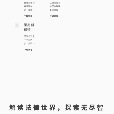
别在香港大
作，毕业后
魏律师曾于
庄律师擅长
提供社区义
民面对盗
学专业进修
曾任职报
香港警务
处理各种民
务法律咨询
窃、伤人、
学院及香港
馆，政府政
处、律政署
事及家事诉
服务，亦为
欺骗资助(如
大学修读法
务主任，后
及破产管理
讼，包括争
多间非牟利
学生资助、
律，现为
转修法律，
了解更多
了解更多
署任职，累
取意外赔
机构如关注
房署公屋)、
《邓王周廖
成为律师。
积了丰富的
偿、保护土
精神联盟、
非礼、毒品
成利律师
邓律师热衷
专业经验。
梁兆麒
地权益、讨
中大员工总
罪行、交通
行》合伙
参与公共事
自2012年加
回被骗资
会、世界幼
罪行(如不小
律师
人。陈律师
务，曾参与
入本律师行
产、处理虚
儿教育联会
心驾驶、危
希望透过法
多宗司法覆
以来，她专
拟资产、解
香港分会、
险驾驶) 及各
梁律师毕业
律工作维护
核案例，包
注于处理各
决渗水事
香港粤剧演
类日常生活
于中文大
人权，曾参
括代表囚犯
类刑事案
宜、辩护诽
员会的义务
可能面对的
学，其后于
与多宗司法
成功争取囚
件、民事事
谤案件、争
法律顾问。
刑事陷阱；
伦敦大学取
覆核案例，
犯应有宪法
务及诉讼事
取赡养费等
此外，罗律
因工受伤、
了解更多
得法律学士
包括代表中
赋与之投票
宜。其工作
等。庄律师
师曾为头条
因他人疏忽
学位，并于
大学生报之
权；又参与
范畴广泛，
相信采取在
日报《法理
引致受伤、
2021年取得
学生推翻淫
法团及物业
涵盖婚姻、
诉讼过程
之间》撰写
交通意外中
香港律师的
审处的裁
管理的事
遗产、合
中，最佳策
专栏文章，
受伤、 […]
资格。 梁律
决，代表囚
务，并多次
约、信托、
略是「不战而
亦 […]
师主要负责
犯成功争取
亲自出席土
商业纠纷、
屈人之兵」，
物业转让、
囚犯应有宪
地审审裁处
大厦公契及
因此大部分
租务、离
法赋与之投
的诉讼，又
纪律聆讯等
客人都能避
婚、遗产承
票权等。
为区议会及
领域。除此
免要走到审
办等案件，
民政事务处
之外，魏律
讯最终的一
亦曾处理及
讲解有关大
师亦积极参
步，节省律
协助办理刑
厦物业管理
与调解工
师费而又能
事诉讼、工
的法律。
作，为解决
取得理想结
伤索偿及人
纠纷及案件
果。另外，
身伤害诉讼
提供专业调
庄律师曾处
等案件。 梁
解读法律世界，探索无尽智
解服务。
理不同紧急
律师十分关
禁制令的申
注法律科技
请及抗辩，