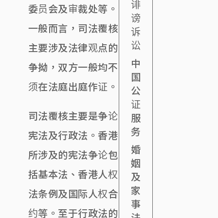
诽
委员会及审裁处等。
谤
一般而言，司法覆核
诉
讼
主要涉及法律观点的
中
争拗，双方一般均不
国
须在法庭出庭作证。
公
证
司法覆核主要是争论
服
务
宪法及行政法。香港
婚
所涉及的宪法争论包
姻
括基本法、香港人权
及
家
法条例及国际人权合
事
约等。至于行政法的
法