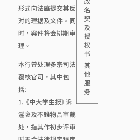
改
形式向法庭提交其反
名
契
对的理据及文件。同
及
时，案件将会排期审
授
权
理。
书
本行曾处理多宗司法
其
他
覆核官司，其中包
服
括:
务
1. 《中大学生报》诉
淫亵及不雅物品审裁
处，指其作初步评审
时不合法律规定程序