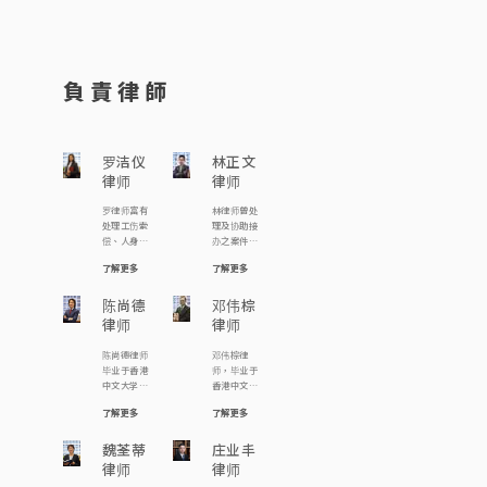
負責律師
罗洁仪
林正文
律师
律师
罗律师富有
林律师曾处
处理工伤索
理及协助接
偿、人身伤
办之案件包
害索偿、民
括︰ 由裁判
了解更多
了解更多
事诉讼、刑
法院至终审
事抗辩、遗
法院级别之
产承办、及
陈尚德
各类刑事案
邓伟棕
离婚案件的
件，包括涉
律师
律师
经验。在处
款逾千万的
理案件时由
白领商业罪
陈尚德律师
邓伟棕律
委托人的需
案指控、公
毕业于香港
师，毕业于
要出发，并
司罪行、诈
中文大学，
香港中文大
寻求贴地实
骗、跨境罪
主修社会
学，主修社
际的解决方
案、妨碍司
了解更多
了解更多
学，副修历
会学，副修
案。 罗律师
法公正指
史。毕业后
翻译，就学
积极贡献社
控、海关及
曾任职立法
魏荃蒂
期间，曾参
庄业丰
会，过去为
廉政公署案
会议员助
与《中大学
律师
律师
不同区议员
件；亦协助
理，期后分
生报》工
及慈善团体
一般大众市