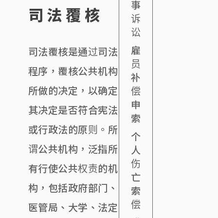
事
司法覆核
诉
讼
雇
司法覆核是通过司法
员
程序，覆核公共机构
补
所做的决定，以确定
偿
申
其决定是否符合宪法
索
或行政法的原则。所
个
谓公共机构，泛指所
人
伤
有行使公共权责的机
亡
构，包括政府部门、
索
偿
医管局、大学、法定