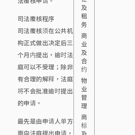
法覆核申请。
及
租
司法覆核程序
务
司法覆核须在公共机
商
构正式做出决定后三
业
及
个月内提出，逾时法
合
庭可以不受理；除非
约
有合理的解释，法庭
物
业
将不会批准逾时提出
管
的申请。
理
商
最先是由申请人单方
标
面向法庭提出申请，
及