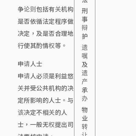
争论则包括有关机构
刑
事
是否依循法定程序做
辩
决定，及是否合理地
护
行使其酌情权等。
遗
嘱
申请人士
及
遗
申请人必须是利益悠
产
关并受公共机构的决
承
办
定所影响的人士。与
物
该决定不相关的人
业
士，一般无权提出司
转
让