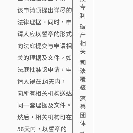
专
该申请须提出详尽的
利
法律理据。同时，申
破
请人应以誓章的形式
产
相
向法庭提交与申请相
关
关的理据及文件。如
司
法庭批准该申请，申
法
覆
请人得在14天内，
核
向所有相关机构送达
慈
同一套理据及文件。
善
团
然后，相关机构可在
体
56天内，以誓章的