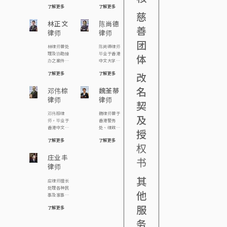
香港宏恩基
害索偿、民
了解更多
了解更多
督教学院及
事诉讼、刑
慈
明爱专上学
事抗辩、遗
院社工系「社
林正文
产承办、及
陈尚德
善
工与法律」讲
离婚案件的
律师
律师
师，及担任
经验。在处
团
多个慈善团
理案件时由
林律师曾处
陈尚德律师
体的义务法
委托人的需
理及协助接
毕业于香港
体
律顾问。现
要出发，并
办之案件包
中文大学，
为本行合伙
寻求贴地实
括︰ 由裁判
主修社会
人及注册婚
际的解决方
了解更多
了解更多
改
法院至终审
学，副修历
姻监礼人。
案。 罗律师
法院级别之
史。毕业后
他的主要工
积极贡献社
名
各类刑事案
邓伟棕
曾任职立法
魏荃蒂
作范围包括
会，过去为
件，包括涉
会议员助
律师
律师
民事、刑
不同区议员
契
款逾千万的
理，期后分
事、婚姻事
及慈善团体
白领商业罪
别在香港大
邓伟棕律
魏律师曾于
务、遗产、
提供社区义
及
案指控、公
学专业进修
师，毕业于
香港警务
雇员补偿及
务法律咨询
司罪行、诈
学院及香港
香港中文大
处、律政署
个人伤亡赔
服务，亦为
授
骗、跨境罪
大学修读法
学，主修社
及破产管理
偿。
多间非牟利
案、妨碍司
律，现为
了解更多
了解更多
会学，副修
署任职，累
机构如关注
权
法公正指
《邓王周廖
翻译，就学
积了丰富的
精神联盟、
控、海关及
成利律师
期间，曾参
庄业丰
专业经验。
中大员工总
书
廉政公署案
行》合伙
与《中大学
自2012年加
会、世界幼
律师
件；亦协助
人。陈律师
生报》工
入本律师行
儿教育联会
一般大众市
希望透过法
作，毕业后
以来，她专
其
香港分会、
庄律师擅长
民面对盗
律工作维护
曾任职报
注于处理各
香港粤剧演
处理各种民
窃、伤人、
人权，曾参
馆，政府政
类刑事案
他
员会的义务
事及家事诉
欺骗资助(如
与多宗司法
务主任，后
件、民事事
法律顾问。
讼，包括争
学生资助、
覆核案例，
转修法律，
务及诉讼事
服
此外，罗律
了解更多
取意外赔
房署公屋)、
包括代表中
成为律师。
宜。其工作
师曾为头条
偿、保护土
非礼、毒品
大学生报之
邓律师热衷
范畴广泛，
务
日报《法理
地权益、讨
罪行、交通
学生推翻淫
参与公共事
涵盖婚姻、