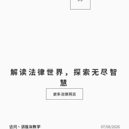
之间》撰写
回被骗资
罪行(如不小
审处的裁
务，曾参与
遗产、合
专栏文章，
产、处理虚
心驾驶、危
决，代表囚
多宗司法覆
约、信托、
亦 […]
拟资产、解
险驾驶) 及各
犯成功争取
核案例，包
商业纠纷、
决渗水事
类日常生活
囚犯应有宪
括代表囚犯
大厦公契及
宜、辩护诽
可能面对的
法赋与之投
成功争取囚
纪律聆讯等
谤案件、争
刑事陷阱；
票权等。
犯应有宪法
领域。除此
取赡养费等
因工受伤、
赋与之投票
之外，魏律
等。庄律师
因他人疏忽
权；又参与
师亦积极参
相信采取在
引致受伤、
法团及物业
与调解工
诉讼过程
交通意外中
管理的事
作，为解决
中，最佳策
受伤、 […]
务，并多次
纠纷及案件
略是「不战而
亲自出席土
提供专业调
屈人之兵」，
地审审裁处
解服务。
因此大部分
的诉讼，又
客人都能避
为区议会及
免要走到审
民政事务处
讯最终的一
讲解有关大
解读法律世界，探索无尽智
步，节省律
厦物业管理
师费而又能
的法律。
取得理想结
慧
果。另外，
庄律师曾处
理不同紧急
更多法律网志
禁制令的申
请及抗辩，
包括冻结资
产，禁制他
人滋扰及诽
谤等。 另
外，庄律师
曾处理及协
访问、讲座及教学
07/08/2026
[…]