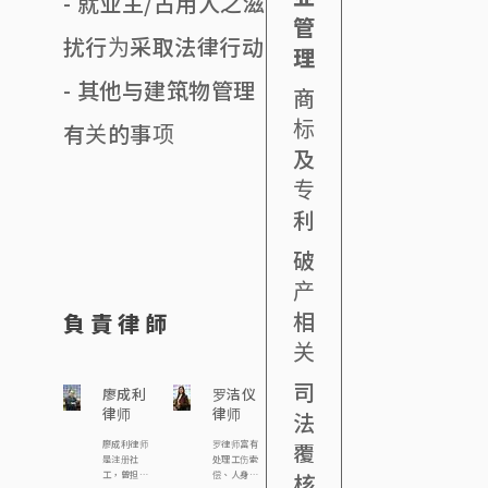
- 就业主/占用人之滋
管
扰行为采取法律行动
理
- 其他与建筑物管理
商
标
有关的事项
及
专
利
破
产
相
負責律師
关
司
廖成利
罗洁仪
律师
律师
法
覆
廖成利律师
罗律师富有
是注册社
处理工伤索
核
工，曾担任
偿、人身伤