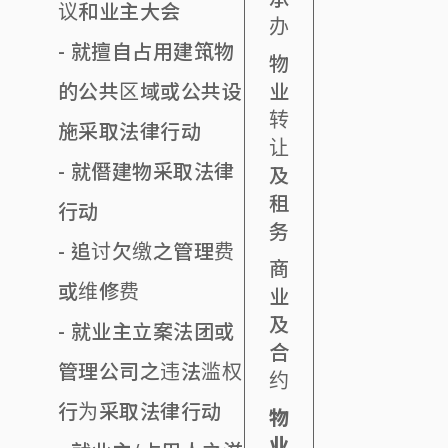
议和业主大会
办
- 就擅自占用建筑物
物
业
的公共区域或公共设
转
施采取法律行动
让
- 就僭建物采取法律
及
租
行动
务
- 追讨欠缴之管理费
商
或维修费
业
及
- 就业主立案法团或
合
管理公司之违法滥权
约
行为采取法律行动
物
业