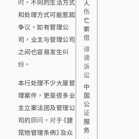
时，不同的生活方式
人
伤
和处理方式可能惹起
亡
争议。如有管理公
索
偿
司，业主与管理公司
诽
之间也容易发生纠
谤
纷。
诉
讼
本行处理不少大厦管
中
国
理案件，更是很多业
公
主立案法团及管理公
证
司的顾问，对于《建
服
务
筑物管理条例》及众