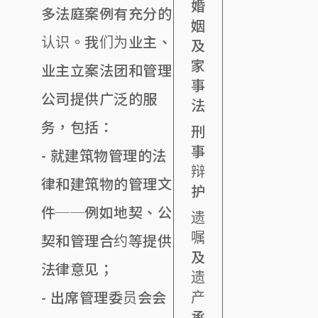
婚
多法庭案例有充分的
姻
认识。我们为业主、
及
家
业主立案法团和管理
事
公司提供广泛的服
法
务，包括：
刑
事
- 就建筑物管理的法
辩
律和建筑物的管理文
护
件──例如地契、公
遗
嘱
契和管理合约等提供
及
法律意见；
遗
产
- 出席管理委员会会
承