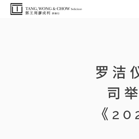
罗洁
司举
《2