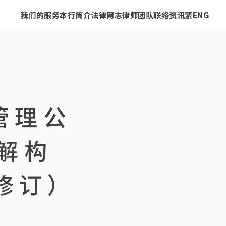
我们的服务
本行简介
法律网志
律师团队
联络资讯
繁
ENG
管理公
 解构
修订）