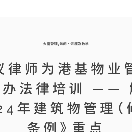
大廈管理
,
访问、讲座及教学
仪律师为港基物业
办法律培训 ——
024年建筑物管理（
条例》重点