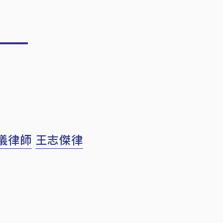
儀律師
王志傑律