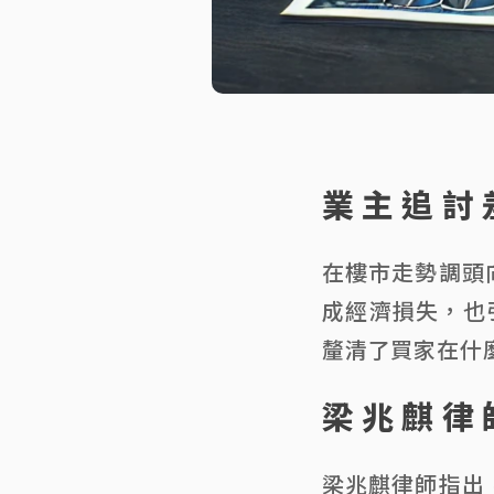
業主追討
在樓市走勢調頭
成經濟損失，也引
釐清了買家在什
梁兆麒律
梁兆麒律師指出