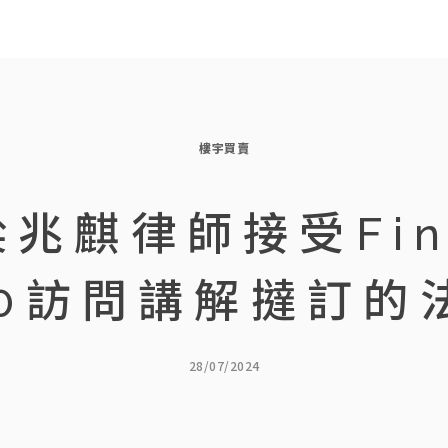
樓宇買賣
兆麒律師接受Fin
30訪問講解撻訂的
28/07/2024