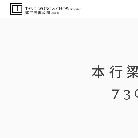
本行梁
7