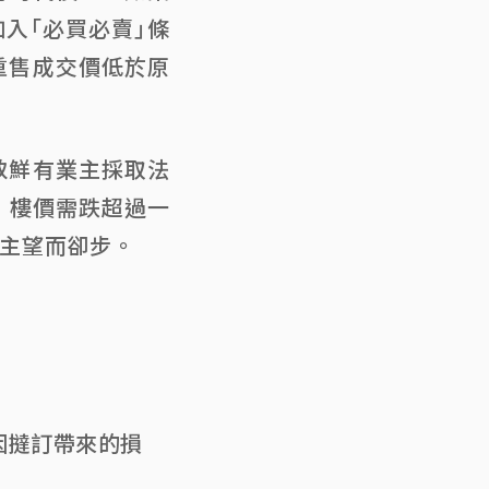
入「必買必賣」條
重售成交價低於原
致鮮有業主採取法
，樓價需跌超過一
主望而卻步。
因撻訂帶來的損