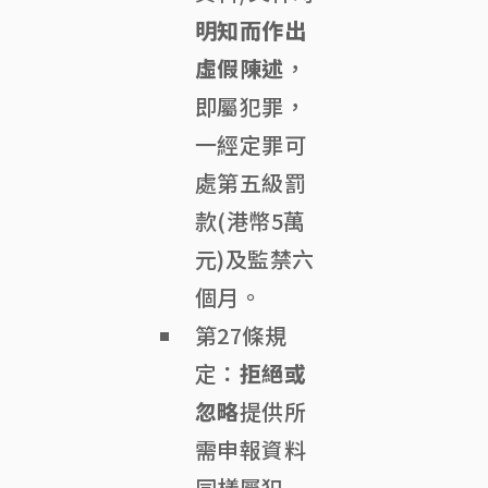
明知而作出
虛假陳述
，
即屬犯罪，
一經定罪可
處第五級罰
款(港幣5萬
元)及監禁六
個月。
第27條規
定：
拒絕或
忽略
提供所
需申報資料
同樣屬犯