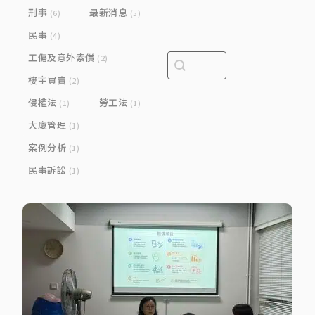
刑事
最新消息
(6)
(5)
民事
(4)
工傷及意外索償
Search content
Search bar
(2)
樓宇買賣
(2)
侵權法
勞工法
(1)
(1)
大廈管理
(1)
案例分析
(1)
民事訴訟
(1)