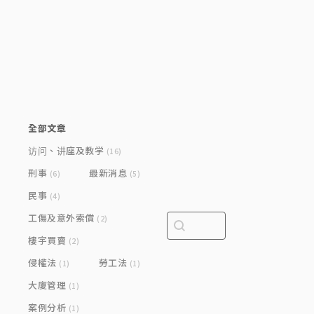
Category
全部文章
访问、讲座及教学
(16)
刑事
最新消息
(6)
(5)
民事
(4)
工傷及意外索償
Search content
Search bar
(2)
樓宇買賣
(2)
侵權法
勞工法
(1)
(1)
大廈管理
(1)
案例分析
(1)