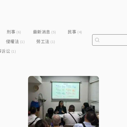
刑事
最新消息
民事
(6)
(5)
(4)
Search bar
Search cont
侵權法
勞工法
(1)
(1)
事诉讼
(1)