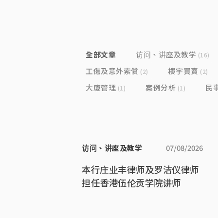
Category
全部文章
访问、讲座及教学
(16)
工傷及意外索償
樓宇買賣
(2)
(2)
大廈管理
案例分析
民
(1)
(1)
访问、讲座及教学
07/08/2026
本行庄业丰律师及罗洁仪律师
担任香港伍伦贡学院讲师