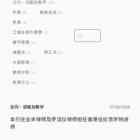
访问、讲座及教学
(16)
刑事
最新消息
(6)
(5)
民事
(4)
工傷及意外索償
Search content
Search bar
(2)
樓宇買賣
(2)
侵權法
勞工法
(1)
(1)
大廈管理
(1)
案例分析
(1)
民事诉讼
(1)
访问、讲座及教学
07/08/2026
本行庄业丰律师及罗洁仪律师担任香港伍伦贡学院讲
师