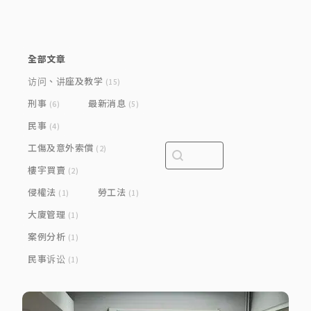
Category
全部文章
访问、讲座及教学
(15)
刑事
最新消息
(6)
(5)
民事
(4)
工傷及意外索償
Search content
Search bar
(2)
樓宇買賣
(2)
侵權法
勞工法
(1)
(1)
大廈管理
(1)
案例分析
(1)
民事诉讼
(1)