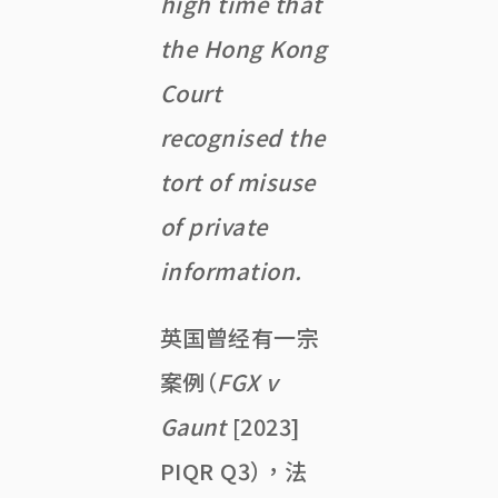
high time that
the Hong Kong
Court
recognised the
tort of misuse
of private
information.
英国曾经有一宗
案例（
FGX v
Gaunt
[2023]
PIQR Q3），法