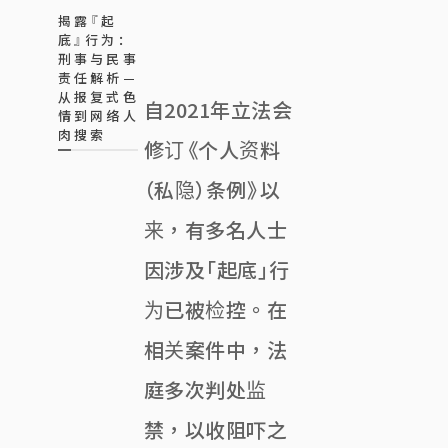
揭露『起
底』行为：
刑事与民事
责任解析—
从报复式色
自2021年立法会
情到网络人
肉搜索
修订《个人资料
（私隐）条例》以
来，有多名人士
因涉及「起底」行
为已被检控。在
相关案件中，法
庭多次判处监
禁，以收阻吓之